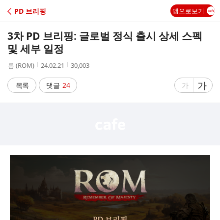
C
PD 브리핑
앱으로보기
A
3차 PD 브리핑: 글로벌 정식 출시 상세 스펙
F
및 세부 일정
작
작
조
롬 (ROM)
24.02.21
30,003
E
성
성
회
자
시
수
글
가
글
목록
댓글
24
가
간
자
자
크
크
기
기
크
작
게
게