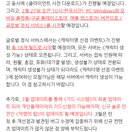
고 동시에 <클라이언트 사전 다운로드>가 진행될 예정입니다.
그리고,
2월 27일 오전 10시(한국시간), PC-Windows와 모
바일 플랫폼(구글 플레이스토어, 애플 앱스토어) 버전으로 <
글로벌 정식 서비스>를 시작
할 예정입니다.
글로벌 정식 서비스에서는 <캐릭터명 선점 이벤트>가 진행
된
총 18개 월드로 시작
할 예정이며, 모든 서버는 <캐릭터 생
성 가능> 상태로 오픈됩니다. 그리고, 서버는 접속 인원에 따
라, 원활, 혼잡, 포화(대기열 발생), 생성불가 상태로 전환되
며, 캐릭터 생성불가 상태가 되더라도 <캐릭터명 선점 이벤트
>에 참여하신 모험가님은 해당 서버에서 캐릭터 생성이 가능
합니다. 이 점 참고하시기 바랍니다.
추가로,
3월 업데이트를 통해 <가드 시스템>이 최종 업데이
트 되어 개인플레이어의 가드신청이 가능해지며, 신규 솔로 던
전인 <악령의 탑>이 업데이트 될 예정입니다.
3월은 런
칭 후 개선점과 발견된 버그 수정에 집중하기 위해 신규 컨텐
츠 업데이트가 많지 않은 점 양해 부탁드립니다.