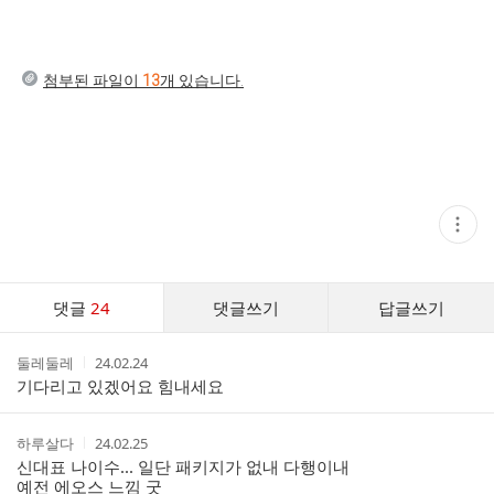
첨부된 파일이
13
개 있습니다.
현
재
게
시
글
댓
추
댓글
24
댓글쓰기
답글쓰기
글
가
기
댓
능
작
작
둘레둘레
24.02.24
글
열
성
성
기다리고 있겠어요 힘내세요
기
리
자
시
스
간
트
작
작
하루살다
24.02.25
성
성
신대표 나이수... 일단 패키지가 없내 다행이내
자
시
예전 에오스 느낌 굿