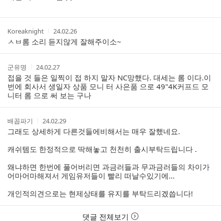
간
작
작
Koreaknight
24.02.26
성
성
ㅅㅂ롬 소리 듣지않게 잘해주이소~
자
시
간
작
작
군유명
24.02.27
성
성
접을 것 들은 일찍이 접 하지 말자 NC망했다. 대세는 롬 이다.이
자
시
번에 회사서 생일자 상품 모니 터 사은품 으로 49"4K커프드 모
간
니터 롬 으로 써 보는 구나
작
작
배꼽파기
24.02.29
성
성
그래도 상세하게 다른것들에비해서는 매우 잘했네요.
자
시
간
캐쉬템도 한정적으로 딱해놓고 천천히 출시부탁드립니다 .
왜냐하면 한번에 풀어버리면 과금러들과 무과금러들의 차이가
어마어마해져서 게임유저들이 빨리 떠날수있기에...
개인적의견으로는 현제상태를 유지를 부탁드리겠씁니다!
댓글 전체보기