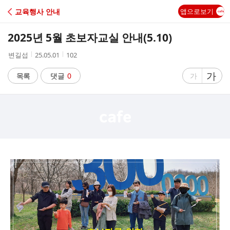
C
교육행사 안내
앱으로보기
A
2025년 5월 초보자교실 안내(5.10)
F
작
작
조
변길섭
25.05.01
102
성
성
회
E
자
시
수
글
가
글
목록
댓글
0
가
간
자
자
크
크
기
기
크
작
게
게