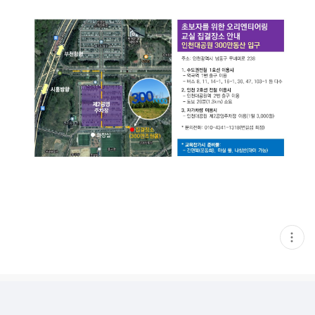
현
재
게
시
글
추
가
기