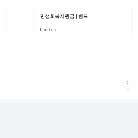
민생회복지원금 | 밴드
band.us
현
재
게
시
글
추
가
기
능
열
기