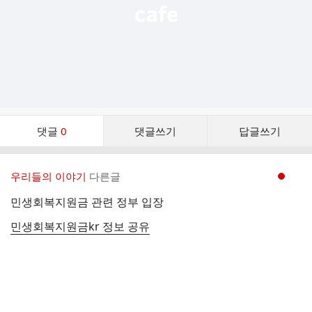
댓
댓글
0
댓글쓰기
답글쓰기
글
댓
글
우리들의 이야기
다른글
현재페이지 1
리
스
민생회복지원금 관련 정부 입장
트
민생회복지원금kr 정보 공유