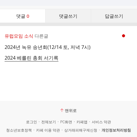
댓
댓글
0
댓글쓰기
답글쓰기
글
댓
글
유럽모임 소식
다른글
현재페이지 1
리
스
2024년 녹유 송년회(12/14 토, 저녁 7시)
트
2024 베를린 총회 서기록
맨위로
로그인
전체보기
PC화면
카페앱
서비스 약관
청소년보호정책
카페 이용 약관
상거래피해구제신청
개인정보처리방침