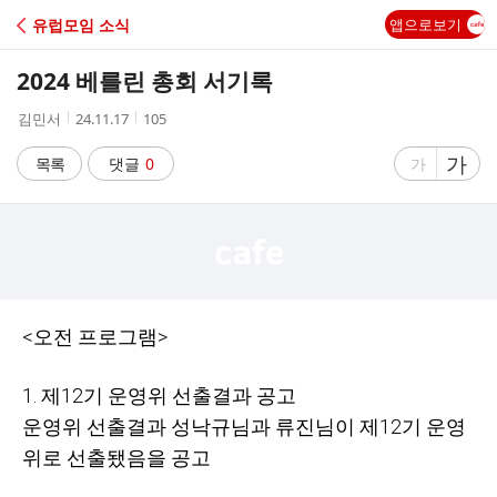
C
유럽모임 소식
앱으로보기
A
2024 베를린 총회 서기록
F
작
작
조
김민서
24.11.17
105
성
성
회
E
자
시
수
글
가
글
목록
댓글
0
가
간
자
자
크
크
기
기
크
작
게
게
<오전 프로그램>
1. 제12기 운영위 선출결과 공고
운영위 선출결과 성낙규님과 류진님이 제12기 운영
위로 선출됐음을 공고