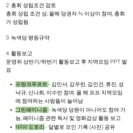
2. 총회 성립조건 검토
총회 성립 조건 상, 올해 당권자 ⅔ 이상이 참여, 총회
가 성립됨
3. 녹색당 평등규약
4. 활동보고
운영위 상반기/하반기 활동보고 후 지역모임 PPT 발
표
프랑크푸르트
- 김민서, 김우린, 김인건, 류진, 성
낙규, 신나희, 이수빈 참여. 올 해 프프 지역모임
에 참여하는 사람들이 늘어남.
그린페미니즘
- 녹색당 당원이 아니어도 참여 가
능, 페미니즘 관련 독서 및 영화감상 활동 보고
NRW 도토리
- 달별로 모인 기록 (사진) 공유