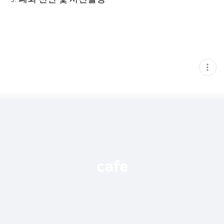
현
재
게
시
글
추
가
기
능
열
기