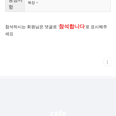
복장 ~
항
참석합니다
참석하시는 회원님은 댓글로 '
'로 표시해주
세요
현
재
게
시
글
추
가
기
능
열
기