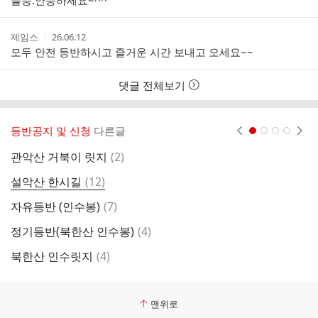
즐등.안등하세요~^^
자
시
간
작
작
제임스
26.06.12
성
성
모두 안전 등반하시고 즐거운 시간 보내고 오세요~~
자
시
간
댓글 전체보기
등반공지 및 신청
다른글
현재페이지 1
2
3
4
댓
관악산 거북이 릿지
(
2
)
2
글
댓
설악산 한시길
(
12
)
정
글
댓
자유등반 (인수봉)
(
7
)
글
댓
정기등반(북한산 인수봉)
(
4
)
바
글
댓
북한산 인수릿지
(
4
)
불
글
맨위로