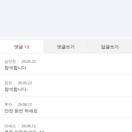
댓
댓글
12
댓글쓰기
답글쓰기
글
댓
작
작
남진천
26.05.23
글
성
성
참석합니다
리
자
시
스
간
트
작
작
친친
26.05.23
성
성
참석합니다.
자
시
간
작
작
루카
26.06.12
성
성
안전 등반 하세요
자
시
간
작
작
리세스
26.06.12
성
성