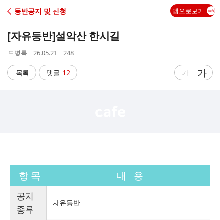
C
등반공지 및 신청
앱으로보기
A
[자유등반]
설악산 한시길
F
작
작
조
도병록
26.05.21
248
성
성
회
E
자
시
수
글
가
글
목록
댓글
12
가
간
자
자
크
크
기
기
크
작
게
게
항 목
내 용
공지
자유등반
종류