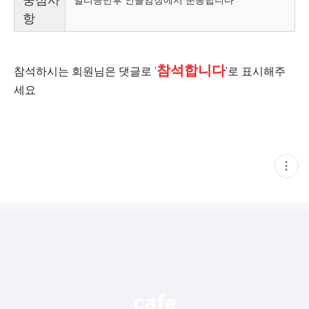
항
참석합니다
참석하시는 회원님은 댓글로 '
'로 표시해주
세요
현
재
게
시
글
추
가
기
능
열
기