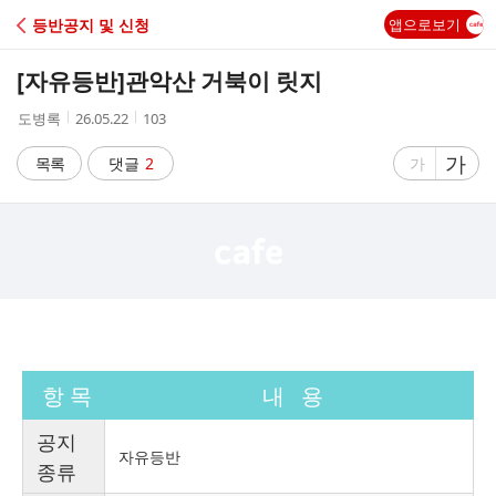
C
등반공지 및 신청
앱으로보기
A
[자유등반]
관악산 거북이 릿지
F
작
작
조
도병록
26.05.22
103
성
성
회
E
자
시
수
글
가
글
목록
댓글
2
가
간
자
자
크
크
기
기
크
작
게
게
항 목
내 용
공지
자유등반
종류