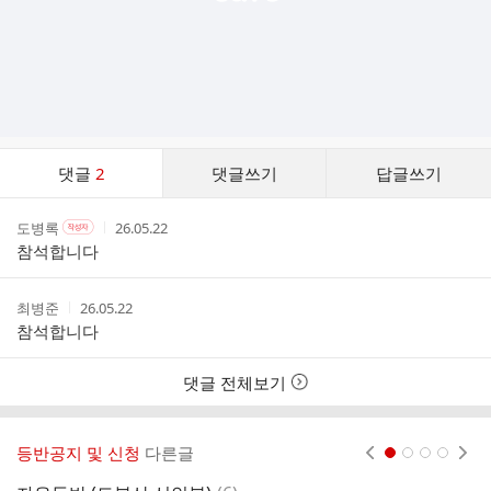
댓
댓글
2
댓글쓰기
답글쓰기
글
댓
작
작
작
도병록
26.05.22
작
글
성
성
성
성
참석합니다
리
자
자
시
자
스
본
간
인
트
작
작
최병준
26.05.22
여
성
성
참석합니다
부
자
시
간
댓글 전체보기
등반공지 및 신청
다른글
현재페이지 1
2
3
4