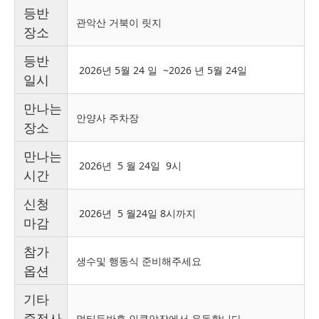
등반
관악산 거북이 릿지
장소
등반
2026년 5월 24 일 ~2026 년 5월 24일
일시
만나는
안양사 주차장
장소
만나는
2026년 5 월 24일 9시
시간
신청
2026년 5 월24일 8시까지
마감
참가
생수및 행동식 준비해주세요
옵션
기타
중점사
멀티등반후 인클암장에서 운동합니다