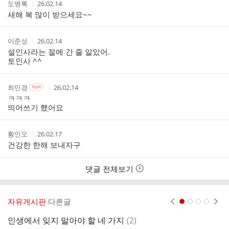
작
작
도병록
26.02.14
글
성
성
새해 복 많이 받으세요~~
리
자
시
스
간
트
작
작
이준성
26.02.14
성
성
설인사라는 절에 간 줄 알았어.
자
시
토인사 ^^
간
작
작
작
최민경
26.02.14
작
성
성
성
성
ㅋㅋㅋ
자
자
시
자
띄어쓰기 했어요
본
간
인
여
작
작
황인오
26.02.17
부
성
성
건강한 한해 보내자구
자
시
간
댓글 전체보기
자유게시판
다른글
현재페이지 1
2
3
4
댓
인생에서 잊지 말아야 할 네 가지
(
2
)