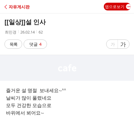
C
자유게시판
앱으로보기
A
[[일상]]
설 인사
F
작
작
조
최민경
26.02.14
62
성
성
회
E
자
시
수
글
가
글
목록
댓글
4
가
간
자
자
크
크
기
기
크
작
게
게
즐거운 설 명절 보내세요~^^
날씨가 많이 풀렸네요
모두 건강한 모습으로
바위에서 뵈어요~