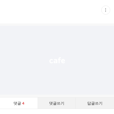
현
재
게
시
글
추
가
기
능
열
기
댓
댓글
4
댓글쓰기
답글쓰기
글
댓