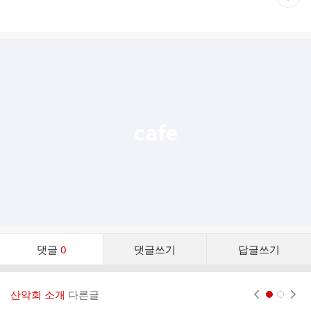
재
게
시
글
추
가
기
능
열
기
댓
댓글
0
댓글쓰기
답글쓰기
글
댓
글
산악회 소개
다른글
현재페이지 1
2
리