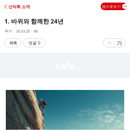
C
산악회 소개
앱으로보기
A
1. 바위와 함께한 24년
F
작
작
조
루카
26.03.20
86
성
성
회
E
자
시
수
글
가
글
목록
댓글
0
가
간
자
자
크
크
기
기
크
작
게
게