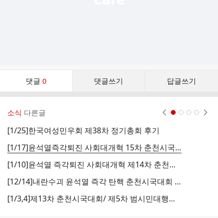
댓
댓글
0
댓글쓰기
답글쓰기
글
댓
글
소식
다른글
현재페이지 1
2
3
4
리
스
[1/25]한국여성민우회 제38차 정기총회 후기
[
트
[1/17]윤석열즉각퇴진 사회대개혁 15차 춘천시국대회 후기
[
[1/10]윤석열 즉각퇴진 사회대개혁 제14차 춘천시국대회 후기
[
[12/14]내란수괴 윤석열 즉각 탄핵 춘천시국대회 후기
[1/3,4]제13차 춘천시국대회/ 제5차 범시민대행진 광화문
[