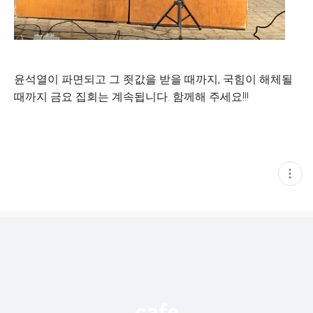
윤석열이 파면되고 그 죗값을 받을 때까지, 국힘이 해체될
때까지 금요 집회는 계속됩니다. 함께해 주세요!!!
현
재
게
시
글
추
가
기
능
열
기