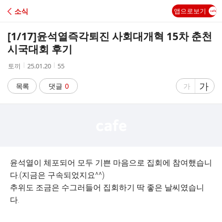
C
소식
앱으로보기
A
[1/17]윤석열즉각퇴진 사회대개혁 15차 춘천
F
시국대회 후기
작
작
조
토끼
25.01.20
55
E
성
성
회
자
시
수
글
가
글
목록
댓글
0
가
간
자
자
크
크
기
기
크
작
게
게
윤석열이 체포되어 모두 기쁜 마음으로 집회에 참여했습니
다.(지금은 구속되었지요^^)
추위도 조금은 수그러들어 집회하기 딱 좋은 날씨였습니
다.