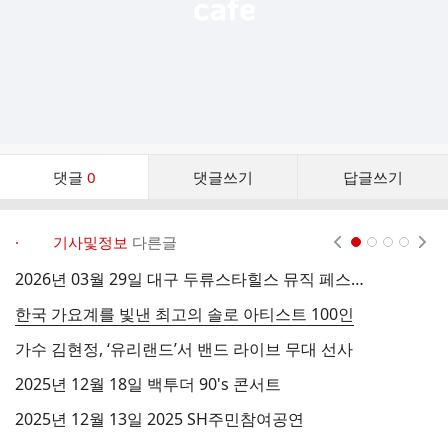
댓
댓글
0
댓글쓰기
답글쓰기
글
댓
글
· 기사및정보
다른글
현재페이지 1
2
3
4
리
스
2026년 03월 29일 대구 두류스타힐스 뮤직 페스티벌
트
한국 가요계를 빛낸 최고의 솔로 아티스트 100인
가수 김현정, ‘유리랜드’서 밴드 라이브 무대 선사
2
2025년 12월 18일 백투더 90's 콘서트
2025년 12월 13일 2025 SH주민참여공연
2