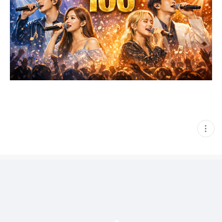
현
재
게
시
글
추
가
기
능
열
기