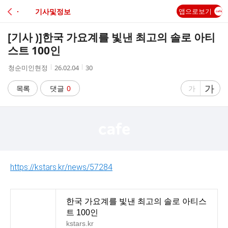
C
· 기사및정보
앱으로보기
A
[기사 )]
한국 가요계를 빛낸 최고의 솔로 아티
F
스트 100인
작
작
조
청순미인현정
26.02.04
30
E
성
성
회
자
시
수
글
가
글
목록
댓글
0
가
간
자
자
크
크
기
기
크
작
게
게
https://kstars.kr/news/57284
한국 가요계를 빛낸 최고의 솔로 아티스
트 100인
kstars.kr