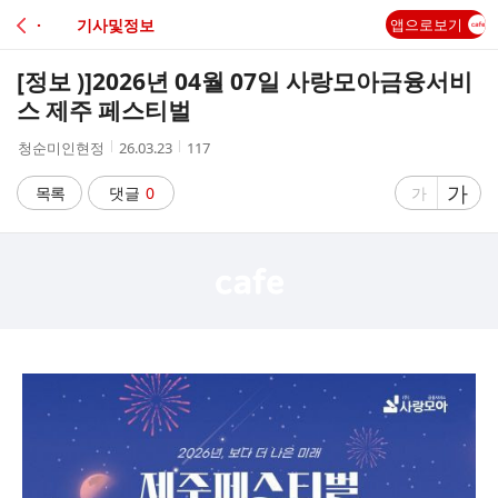
C
· 기사및정보
앱으로보기
A
[정보 )]
2026년 04월 07일 사랑모아금융서비
F
스 제주 페스티벌
작
작
조
청순미인현정
26.03.23
117
E
성
성
회
자
시
수
글
가
글
목록
댓글
0
가
간
자
자
크
크
기
기
크
작
게
게