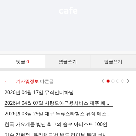
댓
댓글
0
댓글쓰기
답글쓰기
글
댓
글
· 기사및정보
다른글
현재페이지 1
2
3
4
리
스
2026년 04월 17일 뮤직인더하남
2
트
2026년 04월 07일 사랑모아금융서비스 제주 페스티벌
2
2026년 03월 29일 대구 두류스타힐스 뮤직 페스티벌
한국 가요계를 빛낸 최고의 솔로 아티스트 100인
가수 김현정, ‘유리랜드’서 밴드 라이브 무대 선사
2