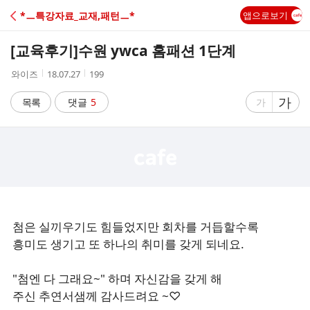
C
*ㅡ특강자료_교재,패턴ㅡ*
앱으로보기
A
[교육후기]
수원 ywca 홈패션 1단계
F
작
작
조
와이즈
18.07.27
199
성
성
회
E
자
시
수
글
가
글
목록
댓글
5
가
간
자
자
크
크
기
기
크
작
게
게
첨은 실끼우기도 힘들었지만 회차를 거듭할수록
흥미도 생기고 또 하나의 취미를 갖게 되네요.
"첨엔 다 그래요~" 하며 자신감을 갖게 해
주신 추연서샘께 감사드려요 ~♡