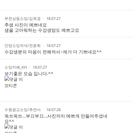
트
작
작
부천상동소잉/김옥경
18.07.27
성
성
추샘 사진이 예쁘네요
자
시
샘을 고마워하는 수강생맘도 예쁘고요
간
작
작
안양소잉차석/전윤희
18.07.27
성
성
수강생분의 마음이 전해져서~제가 더 기쁘네요^^
자
시
간
작
작
소잉카페_ΚΗ
18.07.27
성
성
보기좋은 모습 입니다.^^
자
시
간
작
작
수원광교소잉/추연서
18.07.28
성
성
쑥쓰쑥쓰...부끄부끄...사진까지 예쁘게 만들어주셨네
자
시
요^^
간