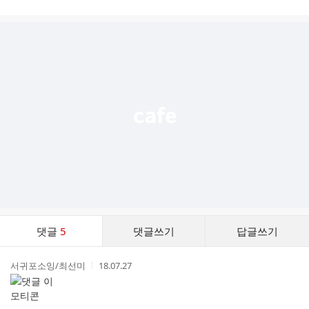
시
글
추
가
기
능
열
기
댓
댓글
5
댓글쓰기
답글쓰기
글
댓
작
작
서귀포소잉/최선미
18.07.27
글
성
성
리
자
시
스
간