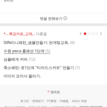
댓글 전체보기
*ㅡ특강자료_교재,..
다른글
현재페이지 1
2
3
4
댓
50%미니패턴_샘플만들기: 번개팅교육.
(
6
)
아
글
댓
수원 ywca 홈패션 1단계
(
5
)
글
댓
심플베개 커버
(
12
)
글
댓
축소패턴: 옷1단계 "티어드스커트" 만들기
(
7
)
첫
글
이미지 모아서 올리기.
수
맨위로
로그인
전체보기
PC화면
카페앱
서비스 약관