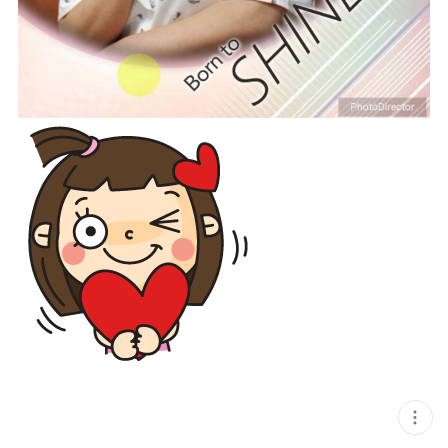
현
재
게