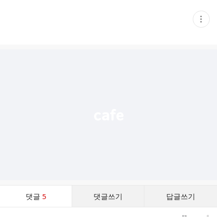
현
재
게
시
글
추
가
기
능
열
기
댓
댓글
5
댓글쓰기
답글쓰기
글
댓