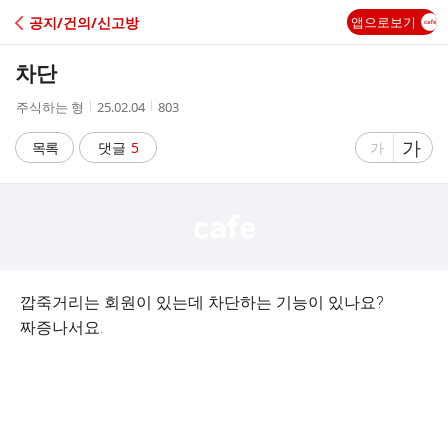
C
공지/건의/신고방
앱으로보기
A
차단
F
작
작
조
주식하는 형
25.02.04
803
성
성
회
E
자
시
수
글
가
글
목록
댓글
5
가
간
자
자
크
크
기
기
크
작
게
게
깝죽거리는 회원이 있는데 차단하는 기능이 있나요?
짜증나서요.