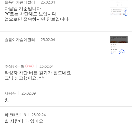
작
작
슬픔이가슴에찔러
25.02.04
글
성
성
다음앱 기준입니다
리
자
시
PC로는 차단해도 보입니다
스
간
앱으로만 접속하시면 안보입니다
트
작
작
슬픔이가슴에찔러
25.02.04
성
성
자
시
간
작
작
작
주식하는 형
25.02.04
작
성
성
성
성
작성자 차단 버튼 찾기가 힘드네요.
자
자
시
자
그냥 신고했어요. ^^
본
간
인
여
작
작
사랑꾼
25.02.09
부
성
성
앗
자
시
간
작
작
삐뽀삐뽀119
25.02.24
성
성
별 사람이 다 있네요
자
시
간