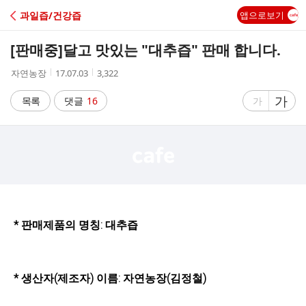
C
과일즙/건강즙
앱으로보기
A
[판매중]
달고 맛있는 "대추즙" 판매 합니다.
F
작
작
조
자연농장
17.07.03
3,322
성
성
회
E
자
시
수
글
가
글
목록
댓글
16
가
간
자
자
크
크
기
기
크
작
게
게
* 판매제품의 명칭: 대추즙
* 생산자(제조자) 이름: 자연농장(김정철)