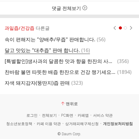
간
댓글 전체보기
과일즙/건강즙
다른글
현재페이지 1
2
댓
속이 편해지는 "양배추/무즙" 판매합니다.
(
56
)
[
글
댓
달고 맛있는 "대추즙" 판매 합니다.
(
16
)
글
댓
[특별할인]생사과의 달콤한 맛과 향을 한잔의 사과즙으로 만들었습니다.
(
356
)
멧
글
댓
찬바람 불면 따뜻한 배즙 한잔으로 건강 챙기세요.배와 수세미,도라지,생강,대추를 첨가하여 만든 배즙
(
1894
)
글
댓
자색 돼지감자(뚱딴지)즙 판매
(
323
)
글
맨위로
로그인
전체보기
PC화면
카페앱
서비스 약관
청소년보호정책
카페 이용 약관
상거래피해구제신청
개인정보처리방침
©
Daum Corp.