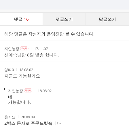
댓
댓글
16
댓글쓰기
답글쓰기
글
댓
해당 댓글은 작성자와 운영진만 볼 수 있습니다.
글
리
스
작
작
작
자연농장
17.11.07
작
트
성
성
성
성
신애숙님만 8일 발송 합니다.
자
자
시
자
본
간
인
작
작
양띠0
18.08.02
여
성
성
지금도 가능한가요
부
자
시
간
작
작
작
자연농장
18.08.02
작
성
성
성
성
네.
자
자
시
자
가능합니다.
본
간
인
여
작
작
웃지요
20.09.09
부
성
성
2박스 문자로 주문드렸습니다
자
시