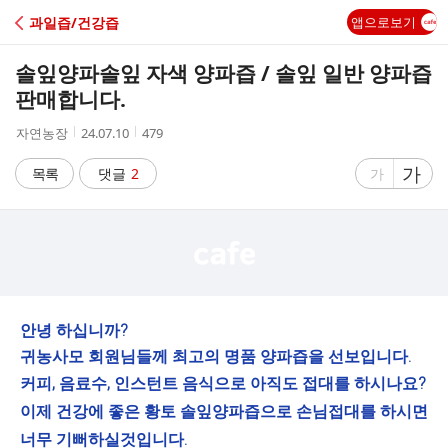
C
과일즙/건강즙
앱으로보기
A
솔잎양파솔잎 자색 양파즙 / 솔잎 일반 양파즙
F
판매합니다.
작
작
조
자연농장
24.07.10
479
E
성
성
회
자
시
수
글
가
글
목록
댓글
2
가
간
자
자
크
크
기
기
크
작
게
게
안녕 하십니까?
귀농사모 회원님들께
최고의 명품 양파즙을 선보입니다.
커피, 음료수, 인스턴트 음식으로 아직도 접대를 하시나요?
이제 건강에 좋은 황토 솔잎양파즙으로 손님접대를 하시면
너무 기뻐하실것입니다.