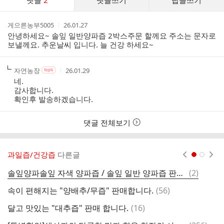
댓글
2
댓글쓰기
답글쓰기
글
댓
작
작
게으른농부5005
26.01.27
글
성
성
안녕하세요~ 솔잎 일반양파즙 2박스주문 할께요 주소는 문자로
리
자
시
보낼께요. 추운날씨 입니다. 늘 건강 하세요~
스
간
트
작
작
작
자연농장
26.01.29
작
성
성
성
성
네.
자
자
시
자
감사합니다.
본
간
확인후 발송하겠습니다.
인
여
부
댓글 전체보기
과일즙/건강즙
다른글
현재페이지 1
2
댓
솔잎양파솔잎 자색 양파즙 / 솔잎 일반 양파즙 판매합니다.
(
2
)
자
글
댓
속이 편해지는 "양배추/무즙" 판매합니다.
(
56
)
[
글
댓
달고 맛있는 "대추즙" 판매 합니다.
(
16
)
글