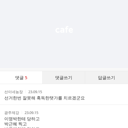
기
능
열
기
댓
댓글
5
댓글쓰기
답글쓰기
글
댓
작
작
선이네농장
23.09.15
글
성
성
선거한번 잘못해 혹독한탯가를 치르겠군요
리
자
시
스
간
트
작
작
광주제강
23.09.15
성
성
이명박한테 당하고
자
시
박근혜 찍고
간