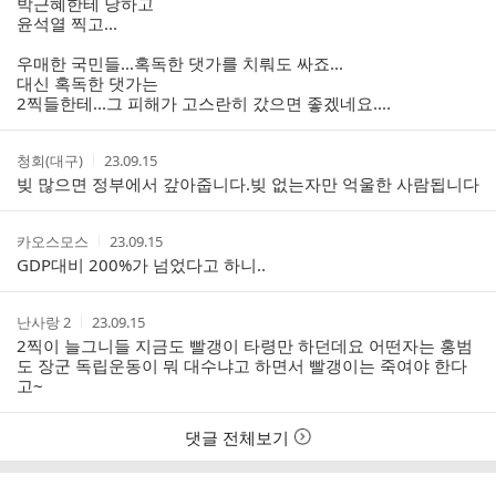
박근혜한테 당하고
윤석열 찍고...
우매한 국민들...혹독한 댓가를 치뤄도 싸죠...
대신 혹독한 댓가는
2찍들한테...그 피해가 고스란히 갔으면 좋겠네요....
작
작
청회(대구)
23.09.15
성
성
빚 많으면 정부에서 갚아줍니다.빚 없는자만 억울한 사람됩니다
자
시
간
작
작
카오스모스
23.09.15
성
성
GDP대비 200%가 넘었다고 하니..
자
시
간
작
작
난사랑 2
23.09.15
성
성
2찍이 늘그니들 지금도 빨갱이 타령만 하던데요 어떤자는 홍범
자
시
도 장군 독립운동이 뭐 대수냐고 하면서 빨갱이는 죽여야 한다
간
고~
댓글 전체보기