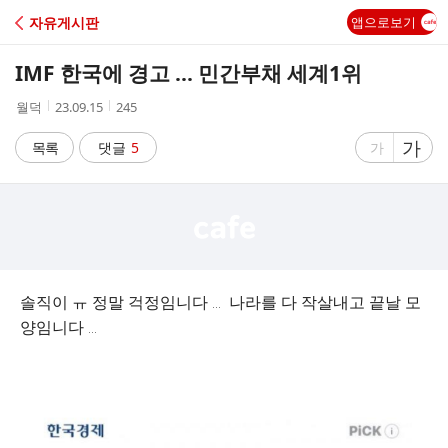
C
자유게시판
앱으로보기
A
IMF 한국에 경고 ... 민간부채 세계1위
F
작
작
조
월덕
23.09.15
245
성
성
회
E
자
시
수
글
가
글
목록
댓글
5
가
간
자
자
크
크
기
기
크
작
게
게
솔직이 ㅠ 정말 걱정임니다 ... 나라를 다 작살내고 끝날 모
양임니다 ...