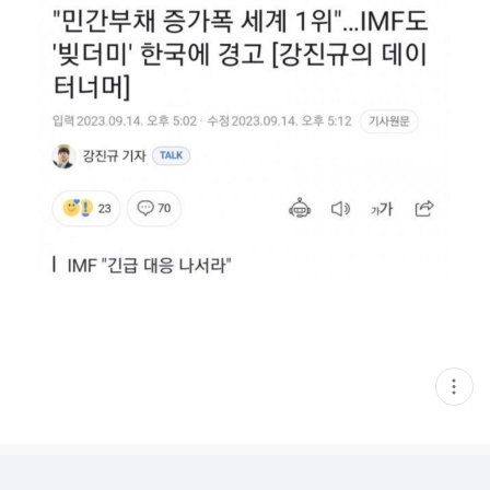
현
재
게
시
글
추
가