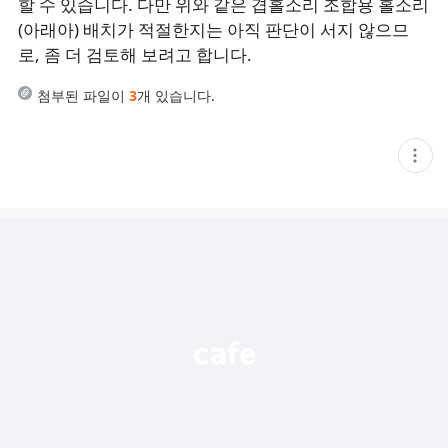
할 수 있습니다. 다만 위와 같은 겹홀소리 조합용 홀소리
(아래아) 배치가 적절한지는 아직 판단이 서지 않으므
로, 좀 더 검토해 보려고 합니다.
첨부된 파일이
3
개 있습니다.
현
재
게
시
글
추
가
기
능
열
기