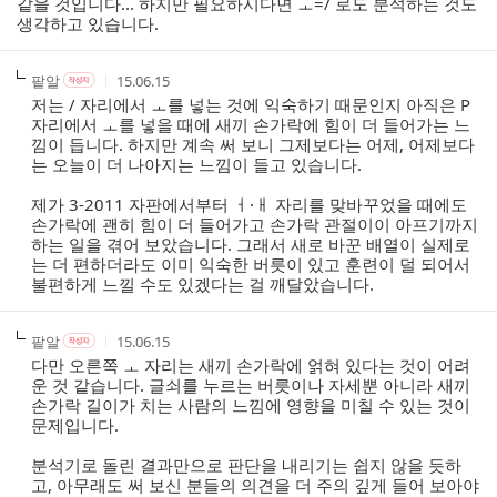
같을 것입니다... 하지만 필요하시다면 ㅗ=/ 로도 분석하는 것도
생각하고 있습니다.
작
작
작
팥알
15.06.15
작
성
성
성
성
저는 / 자리에서 ㅗ를 넣는 것에 익숙하기 때문인지 아직은 P
자
자
시
자
자리에서 ㅗ를 넣을 때에 새끼 손가락에 힘이 더 들어가는 느
본
간
낌이 듭니다. 하지만 계속 써 보니 그제보다는 어제, 어제보다
인
는 오늘이 더 나아지는 느낌이 들고 있습니다.
여
부
제가 3-2011 자판에서부터 ㅓ·ㅐ 자리를 맞바꾸었을 때에도
손가락에 괜히 힘이 더 들어가고 손가락 관절이이 아프기까지
하는 일을 겪어 보았습니다. 그래서 새로 바꾼 배열이 실제로
는 더 편하더라도 이미 익숙한 버릇이 있고 훈련이 덜 되어서
불편하게 느낄 수도 있겠다는 걸 깨달았습니다.
작
작
작
팥알
15.06.15
작
성
성
성
성
다만 오른쪽 ㅗ 자리는 새끼 손가락에 얽혀 있다는 것이 어려
자
자
시
자
운 것 같습니다. 글쇠를 누르는 버릇이나 자세뿐 아니라 새끼
본
간
손가락 길이가 치는 사람의 느낌에 영향을 미칠 수 있는 것이
인
문제입니다.
여
부
분석기로 돌린 결과만으로 판단을 내리기는 쉽지 않을 듯하
고, 아무래도 써 보신 분들의 의견을 더 주의 깊게 들어 보아야