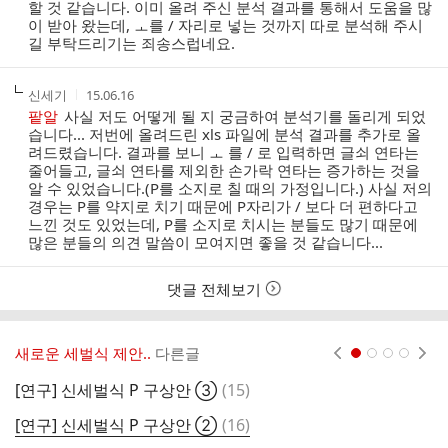
할 것 같습니다. 이미 올려 주신 분석 결과를 통해서 도움을 많
이 받아 왔는데, ㅗ를 / 자리로 넣는 것까지 따로 분석해 주시
길 부탁드리기는 죄송스럽네요.
작
작
신세기
15.06.16
성
성
팥알
사실 저도 어떻게 될 지 궁금하여 분석기를 돌리게 되었
자
시
습니다... 저번에 올려드린 xls 파일에 분석 결과를 추가로 올
간
려드렸습니다. 결과를 보니 ㅗ 를 / 로 입력하면 글쇠 연타는
줄어들고, 글쇠 연타를 제외한 손가락 연타는 증가하는 것을
알 수 있었습니다.(P를 소지로 칠 때의 가정입니다.) 사실 저의
경우는 P를 약지로 치기 때문에 P자리가 / 보다 더 편하다고
느낀 것도 있었는데, P를 소지로 치시는 분들도 많기 때문에
많은 분들의 의견 말씀이 모여지면 좋을 것 같습니다...
댓글 전체보기
새로운 세벌식 제안..
다른글
현재페이지 1
2
3
4
댓
[연구] 신세벌식 P 구상안 ③
(
15
)
글
댓
[연구] 신세벌식 P 구상안 ②
(
16
)
[
글