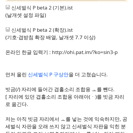
신세벌식 P beta 2 (기본).ist
(날개셋 설정 파일)
신세벌식 P beta 2 (확장).ist
(기호·겹받침 확장 배열, 날개셋 7.7 이상)
온라인 한글 입력기 :
http://ohi.pat.im/?ko=sin3-p
먼저 올린
신세벌식 P 구상안
을 더 고쳤습니다.
빗금(/) 자리에 들어간 겹홀소리 조합용 ㅗ를 뺀다.
[ 자리에 있던 겹홀소리 조합용 아래아(ㆍ)를 빗금 자리
로 옮긴다.
저는 아직 빗금 자리에서 ㅗ를 넣는 것에 익숙하지만, 공
세벌식 자판을 오래 쓰지 않고 신세벌식 자판을 익힌 분