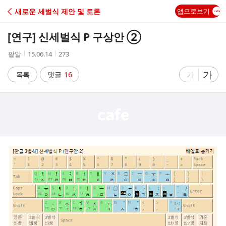
C
새로운 세벌식 제안 및 토론
앱으로보기
A
[연구] 신세벌식 P 구상안 ②
F
작
작
조
팥알
15.06.14
273
성
성
회
E
자
시
수
글
가
글
목록
댓글
16
가
간
자
자
크
크
기
기
크
작
게
게