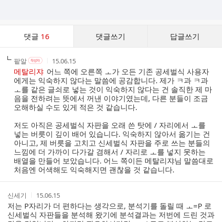
댓
댓글
16
댓글쓰기
답글쓰기
글
댓
작
작
작
팥알
15.06.15
작
글
성
성
성
성
메탈리쟈
어느 쪽에 오른쪽 ㅗ가 오든 기존 공세벌식 사용자
리
자
자
시
자
에게는 익숙하지 않다는 말씀에 공감합니다. 제가 ㅋ과 ㅋ과
스
본
간
ㅗ를 같은 글쇠로 넣는 것이 익숙하지 않다는 건 솔직한 제 마
인
트
음을 전하려는 뜻에서 꺼낸 이야기였는데, 다른 분들이 조금
여
오해하실 수도 있게 적은 것 같습니다.
부
저도 아직은 공세벌식 자판을 오래 쓴 탓에 / 자리에서 ㅗ를
넣는 버릇이 깊이 배어 있습니다. 익숙하지 않아서 옮기는 건
아니고, 제 버릇을 고치고 신세벌식 자판을 주로 쓰는 분들의
느낌에 더 가까이 다가갈 겸해서 / 자리로 ㅗ를 넣지 못하는
배열을 만들어 보았습니다. 어느 쪽이든 메탈리쟈님 말씀대로
처음엔 어색해도 익숙해지면 괜찮을 것 같습니다.
작
작
신세기
15.06.15
성
성
저는 P자리가 더 편하다는 생각으로, 분석기를 돌릴 때 ㅗ=P 로
자
시
신세벌식 자판들을 분석해 왔기에 분석결과는 저번에 드린 것과
간