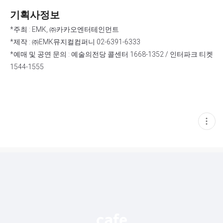
기획사정보
*주최 : EMK, ㈜카카오엔터테인먼트
*제작 : ㈜EMK뮤지컬컴퍼니 02-6391-6333
*예매 및 공연 문의 : 예술의전당 콜센터 1668-1352 / 인터파크 티켓
1544-1555
현
재
게
시
글
추
가
기
능
열
기