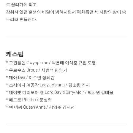
로 끌려가게 되고
감춰져 있던 출생의 비밀이 밝혀지면서 평화롭던 세 사람의 삶이 송
두리째 흔들린다.
캐스팅
* 그윈플렌 Gwynplaine / 박은태 이석훈 규현 도영
* 우르수스 Ursus / 서범석 민영기
* 데아 Dea / 이수빈 장혜린
* 조시아나 여공작 Lady Josiana / 김소향 리사
* 데이빗 더리모어 경 Lord David Dirry-Moir / 박시원 강태을
* 페드로 Phedro / 문성혁
* 앤 여왕 Queen Anne / 김영주 김지선