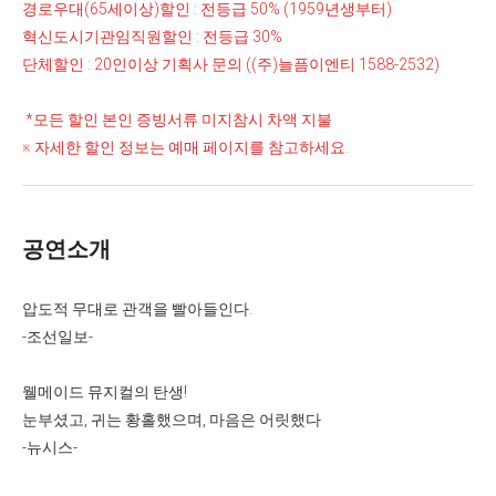
경로우대(65세이상)할인 : 전등급 50% (1959년생부터)
혁신도시기관임직원할인 : 전등급 30%
단체할인 : 20인이상 기획사 문의 ((주)늘픔이엔티 1588-2532)
*모든 할인 본인 증빙서류 미지참시 차액 지불
※ 자세한 할인 정보는 예매 페이지를 참고하세요.
공연소개
압도적 무대로 관객을 빨아들인다.
-조선일보-
웰메이드 뮤지컬의 탄생!
눈부셨고, 귀는 황홀했으며, 마음은 어릿했다
-뉴시스-