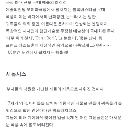
사상 최대 규모, 무대 예술의 최정점
예술의전당 오페라극장에서 펼쳐지는 블록버스터급 무대
폭풍이 이는 바다에서의 난파장면, 눈보라 치는 벌판,
귀족들의 의회 장면, 아름다운 은하수가 연상되는 엔딩까지
독창적인 디자인과 첨단기술로 무장한 예술성이 극대화된 무대
‘나무 위의 천사’, ‘Can It Be？’, ‘그 눈을 떠’, ‘웃는 남자’ 등
프랭크 와일드혼의 서정적인 음악으로 아름답게 그려낸 서사
180분간 눈앞에서 펼쳐지는 황홀경!
시놉시스
‘부자들의 낙원은 가난한 자들의 지옥으로 세워진 것이다’
17세기 영국, 아이들을 납치해 기형적인 괴물로 만들어 귀족들의 놀
잇감으로 팔던 인신매매단 콤프라치코스.
그들에 의해 기이하게 찢어진 입을 갖게 된 어린 그윈플렌은 매서운
눈 폭풍 속에 홀로 버려진다.