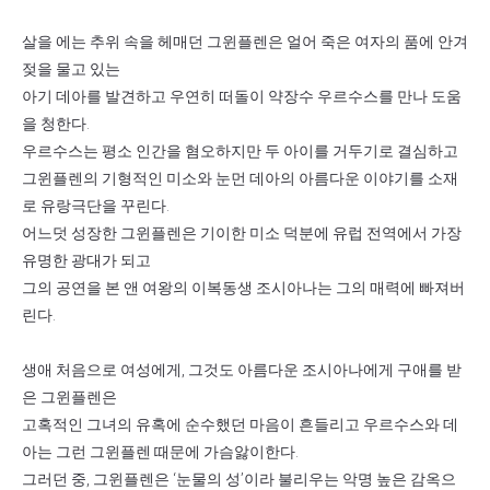
살을 에는 추위 속을 헤매던 그윈플렌은 얼어 죽은 여자의 품에 안겨
젖을 물고 있는
아기 데아를 발견하고 우연히 떠돌이 약장수 우르수스를 만나 도움
을 청한다.
우르수스는 평소 인간을 혐오하지만 두 아이를 거두기로 결심하고
그윈플렌의 기형적인 미소와 눈먼 데아의 아름다운 이야기를 소재
로 유랑극단을 꾸린다.
어느덧 성장한 그윈플렌은 기이한 미소 덕분에 유럽 전역에서 가장
유명한 광대가 되고
그의 공연을 본 앤 여왕의 이복동생 조시아나는 그의 매력에 빠져버
린다.
생애 처음으로 여성에게, 그것도 아름다운 조시아나에게 구애를 받
은 그윈플렌은
고혹적인 그녀의 유혹에 순수했던 마음이 흔들리고 우르수스와 데
아는 그런 그윈플렌 때문에 가슴앓이한다.
그러던 중, 그윈플렌은 ‘눈물의 성’이라 불리우는 악명 높은 감옥으