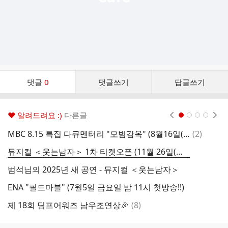
댓
댓글
0
댓글쓰기
답글쓰기
글
댓
글
♥ 알려드려요 :)
다른글
현재페이지 1
2
3
4
리
스
댓
MBC 8.15 특집 다큐멘터리 "모범감옥" (8월16일(토)/23일(토) 방송)
(
2
)
트
글
뮤지컬 ＜웃는남자＞ 1차 티켓오픈 (11월 26일(화) 오전 11시)
범석님의 2025년 새 공연 - 뮤지컬 ＜웃는남자＞
범
ENA "필드마블" (7월5일 금요일 밤 11시 첫방송!!)
댓
제 18회 딤프어워즈 남우조연상🎉
(
8
)
글