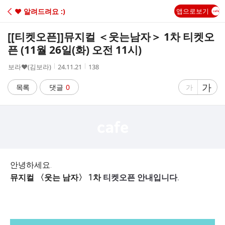
C
♥ 알려드려요 :)
앱으로보기
A
[[티켓오픈]]
뮤지컬 ＜웃는남자＞ 1차 티켓오
F
픈 (11월 26일(화) 오전 11시)
작
작
조
보라♥(김보라)
24.11.21
138
E
성
성
회
자
시
수
글
가
글
목록
댓글
0
가
간
자
자
크
크
기
기
크
작
게
게
안녕하세요.
뮤지컬 〈웃는 남자〉 1차
티켓오픈 안내입니다.