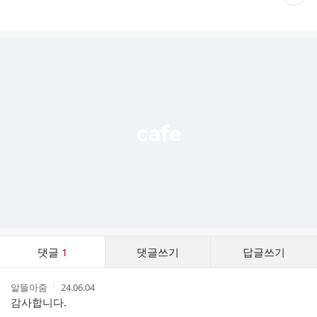
재
게
시
글
추
가
기
능
열
기
댓
댓글
1
댓글쓰기
답글쓰기
글
댓
작
작
알뜰아줌
24.06.04
글
성
성
감사합니다.
리
자
시