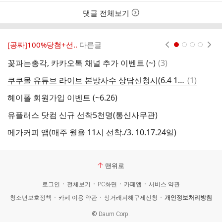
스
간
트
댓글 전체보기
[공짜]100%당첨+선..
다른글
현재페이지 1
2
3
4
댓
꽃파는총각, 카카오톡 채널 추가 이벤트 (~)
(
3
)
글
댓
쿠쿠몰 유튜브 라이브 본방사수 상담신청시(6.4 11시~12시)
(
1
)
여
글
헤이폴 회원가입 이벤트 (~6.26)
이
유플러스 닷컴 신규 선착5천명(통신사무관)
티
메가커피 앱(매주 월욜 11시 선착./3. 10.17.24일)
알
맨위로
로그인
전체보기
PC화면
카페앱
서비스 약관
청소년보호정책
카페 이용 약관
상거래피해구제신청
개인정보처리방침
©
Daum Corp.