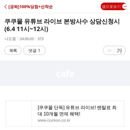
C
[공짜]100%당첨+선착순
앱으로보기
A
쿠쿠몰 유튜브 라이브 본방사수 상담신청시
F
(6.4 11시~12시)
작
작
조
나도쫌
24.06.03
373
E
성
성
회
자
시
수
글
가
글
목록
댓글
1
가
간
자
자
크
크
기
기
크
작
게
게
[쿠쿠몰 단독] 유튜브 라이브! 렌탈료 최
대 10개월 면제 혜택!
www.cuckoo.co.kr