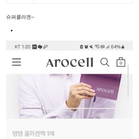
슈퍼콜라겐~