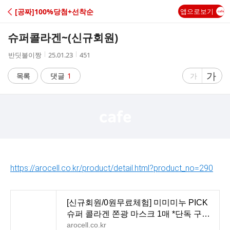
C
[공짜]100%당첨+선착순
앱으로보기
A
슈퍼콜라겐~(신규회원)
F
작
작
조
반딧불이짱
25.01.23
451
성
성
회
E
자
시
수
글
가
글
목록
댓글
1
가
간
자
자
크
크
기
기
크
작
게
게
https://arocell.co.kr/product/detail.html?product_no=290
[신규회원/0원무료체험] 미미미누 PICK
슈퍼 콜라겐 쫀광 마스크 1매 *단독 구매
만 가능하며, 2차에
arocell.co.kr