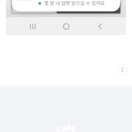
현
재
게
시
글
추
가
기
능
열
기