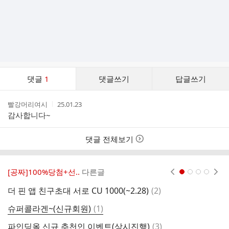
댓
댓글
1
댓글쓰기
답글쓰기
글
댓
작
작
빨강머리여시
25.01.23
글
성
성
감사합니다~
리
자
시
스
간
트
댓글 전체보기
[공짜]100%당첨+선..
다른글
현재페이지 1
2
3
4
댓
더 핀 앱 친구초대 서로 CU 1000(~2.28)
(
2
)
아
글
댓
슈퍼콜라겐~(신규회원)
(
1
)
아
글
댓
파인딩올 신규 추천인 이벤트(상시진행)
(
3
)