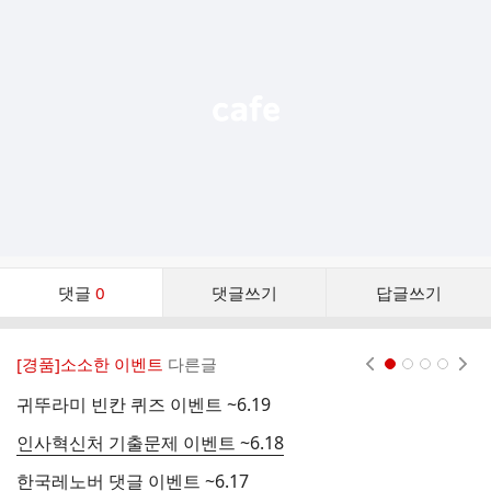
기
능
열
기
댓
댓글
0
댓글쓰기
답글쓰기
글
댓
글
[경품]소소한 이벤트
다른글
현재페이지 1
2
3
4
리
스
귀뚜라미 빈칸 퀴즈 이벤트 ~6.19
농
트
인사혁신처 기출문제 이벤트 ~6.18
해
한국레노버 댓글 이벤트 ~6.17
영