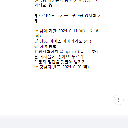
현
재
게
시
글
추
가