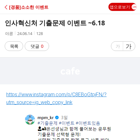
C
[경품]소소한 이벤트
앱으로보기
A
인사혁신처 기출문제 이벤트 ~6.18
F
작
작
조
야콩
24.06.14
128
성
성
회
E
자
시
수
글
가
글
목록
댓글
0
가
간
자
자
크
크
기
기
크
작
게
게
https://www.instagram.com/p/C8EBoGtpjFN/?
utm_source=ig_web_copy_link