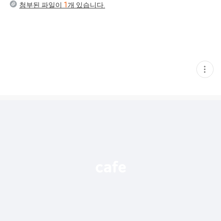
첨부된 파일이
1
개 있습니다.
현
재
게
시
글
추
가
기
능
열
기