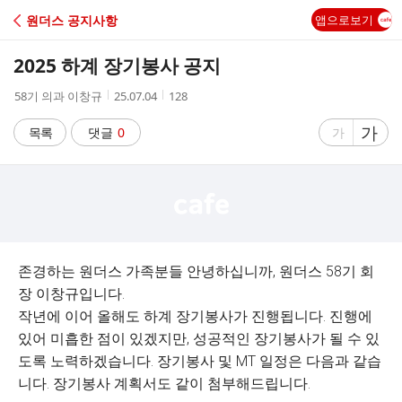
C
원더스 공지사항
앱으로보기
A
2025 하계 장기봉사 공지
F
작
작
조
58기 의과 이창규
25.07.04
128
성
성
회
E
자
시
수
글
가
글
목록
댓글
0
가
간
자
자
크
크
기
기
크
작
게
게
존경하는 원더스 가족분들 안녕하십니까, 원더스 58기 회
장 이창규입니다.
작년에 이어 올해도 하계 장기봉사가 진행됩니다. 진행에
있어 미흡한 점이 있겠지만, 성공적인 장기봉사가 될 수 있
도록 노력하겠습니다. 장기봉사 및 MT 일정은 다음과 같습
니다. 장기봉사 계획서도 같이 첨부해드립니다.