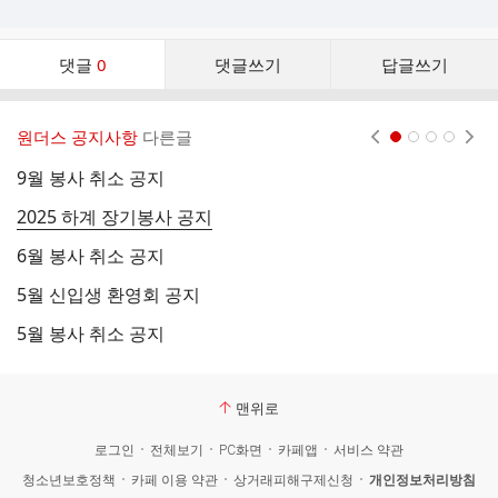
댓
댓글
0
댓글쓰기
답글쓰기
글
댓
글
원더스 공지사항
다른글
현재페이지 1
2
3
4
리
스
9월 봉사 취소 공지
3
트
2025 하계 장기봉사 공지
5
6월 봉사 취소 공지
4
5월 신입생 환영회 공지
졸
5월 봉사 취소 공지
2
맨위로
로그인
전체보기
PC화면
카페앱
서비스 약관
청소년보호정책
카페 이용 약관
상거래피해구제신청
개인정보처리방침