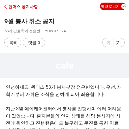
C
원더스 공지사항
앱으로보기
A
9월 봉사 취소 공지
F
작
작
조
58기 간호학과 정은빈
25.09.07
74
성
성
회
E
자
시
수
글
가
글
목록
댓글
0
가
간
자
자
크
크
기
기
크
작
게
게
안녕하세요, 원더스 58기 봉사부장 정은빈입니다. 우선, 새
학기부터 아쉬운 소식을 전하게 되어 죄송합니다.
지난 3월 데이케어센터에서 봉사를 진행하며 여러 어려움
이 있었습니다. 환자분들의 인지 상태를 해당 봉사지에 사
전에 확인하고 진행했음에도 불구하고 문진을 통한 치료