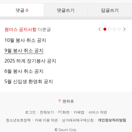
댓
댓글
0
댓글쓰기
답글쓰기
글
댓
글
원더스 공지사항
다른글
현재페이지 1
2
3
4
리
스
10월 봉사 취소 공지
5
트
9월 봉사 취소 공지
3
2025 하계 장기봉사 공지
5
6월 봉사 취소 공지
4
5월 신입생 환영회 공지
졸
맨위로
로그인
전체보기
PC화면
카페앱
서비스 약관
청소년보호정책
카페 이용 약관
상거래피해구제신청
개인정보처리방침
©
Daum Corp.