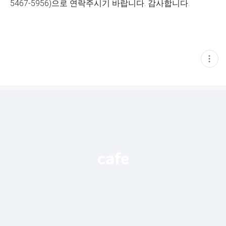
5467-5956)으로 연락주시기 바랍니다. 감사합니다.
현
재
게
시
글
추
가
기
능
열
기