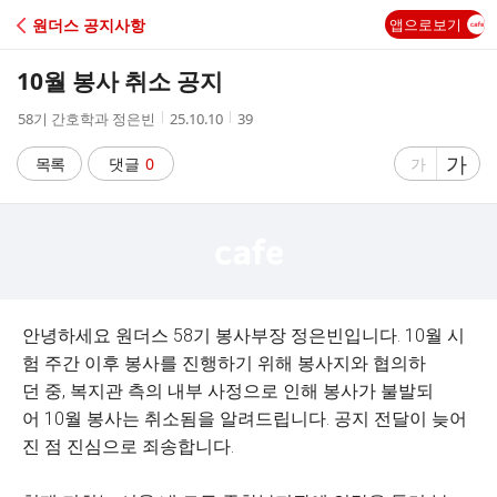
C
원더스 공지사항
앱으로보기
A
10월 봉사 취소 공지
F
작
작
조
58기 간호학과 정은빈
25.10.10
39
성
성
회
E
자
시
수
글
가
글
목록
댓글
0
가
간
자
자
크
크
기
기
크
작
게
게
안녕하세요 원더스 58기 봉사부장 정은빈입니다. 10월 시
험 주간 이후 봉사를 진행하기 위해 봉사지와 협의하
던 중, 복지관 측의 내부 사정으로 인해 봉사가 불발되
어 10월 봉사는 취소됨을 알려드립니다. 공지 전달이 늦어
진 점 진심으로 죄송합니다.