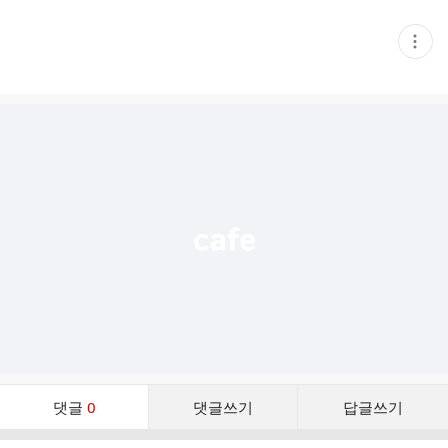
현
재
게
시
글
추
가
기
능
열
기
댓
댓글
0
댓글쓰기
답글쓰기
글
댓