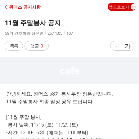
C
원더스 공지사항
앱으로보기
A
11월 주말봉사 공지
F
작
작
조
58기 간호학과 정은빈
25.11.05
107
성
성
회
E
자
시
수
글
가
글
목록
댓글
0
가
간
자
자
크
크
기
기
크
작
게
게
안녕하세요, 원더스 58기 봉사부장 정은빈입니다.
11월 주말봉사 최종 일정 공유 드립니다.
[11월 주말 봉사]
-봉사 날짜: 11/15 (토), 11/29 (토)
-시간: 12:00-16:30 (예과는 11:00부터)