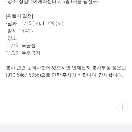
-장소: 상일데이케어센터 2, 6층 (서울 광진구)
[뒤풀이 일정]
-날짜: 11/15 (토), 11/29 (토)
-일시: 16:40~
-장소
11/15 : 낙곱집
11/29 : 추후공지
봉사 관련 문의사항이 있으시면 언제든지 봉사부장 정은빈
(010-5467-5956)으로 연락 주시기 바랍니다. 감사합니다.
현
재
게
시
글
추