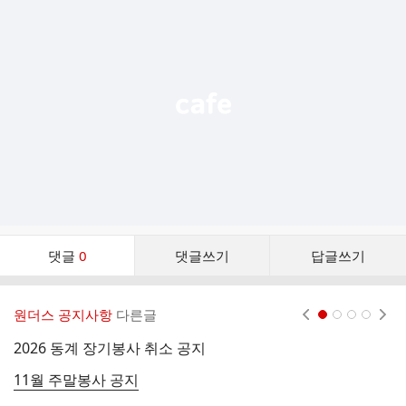
가
기
능
열
기
댓
댓글
0
댓글쓰기
답글쓰기
글
댓
글
원더스 공지사항
다른글
현재페이지 1
2
3
4
리
스
2026 동계 장기봉사 취소 공지
6
트
11월 주말봉사 공지
5