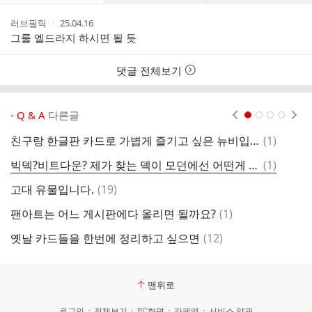
댓
작
작
러브필릭
25.04.16
글
성
성
그룰 엘드라지 하시면 될 듯
리
자
시
스
간
트
댓글 전체보기
- Q & A
다른글
현재페이지 1
2
3
4
댓
친구랑 한글판 카드로 가볍게 즐기고 싶은 뉴비입니다!
(
1
)
글
댓
빅덱?비트다운? 제가 찾는 덱이 모던에선 어떤게 있을까요
(
1
)
카
글
댓
고대 유물입니다.
(
19
)
안
글
댓
팬아트는 어느 게시판에다 올리면 될까요?
(
1
)
카
글
댓
옛날 카드들을 한번에 정리하고 싶으면
(
12
)
랜
글
맨위로
로그인
전체보기
PC화면
카페앱
서비스 약관