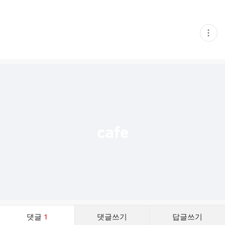
현
재
게
시
글
추
가
기
능
열
기
댓
댓글
1
댓글쓰기
답글쓰기
글