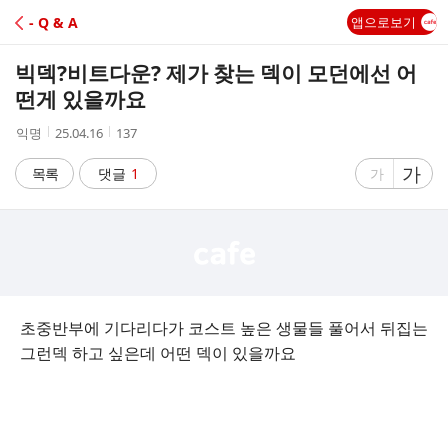
C
- Q & A
앱으로보기
A
빅덱?비트다운? 제가 찾는 덱이 모던에선 어
F
떤게 있을까요
작
작
조
익명
25.04.16
137
E
성
성
회
자
시
수
글
가
글
목록
댓글
1
가
간
자
자
크
크
기
기
크
작
게
게
초중반부에 기다리다가 코스트 높은 생물들 풀어서 뒤집는
그런덱 하고 싶은데 어떤 덱이 있을까요