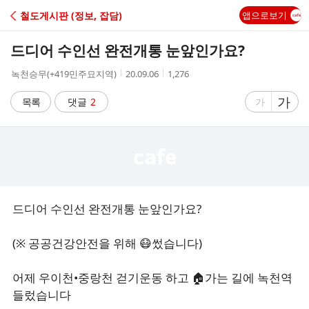
C
철도게시판 (정보, 잡담)
앱으로보기
A
드디어 수인선 완전개통 눈앞인가요?
F
작
작
조
녹천승무(+419민주묘지역)
20.09.06
1,276
성
성
회
E
자
시
수
글
가
글
목록
댓글
2
가
간
자
자
크
크
기
기
크
작
게
게
드디어 수인선 완전개통 눈앞인가요?
(※ 공공건강안전을 위해 😷썼습니다)
어제 우이천•중랑천 걷기운동 하고 🏠가는 길에 녹천역
들렀습니다