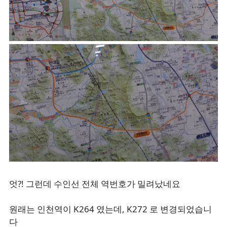
엇?! 그런데 수인선 전체 역번호가 밀려났네요
원래는 인천역이 K264 였는데, K272 로 변경되었습니
다