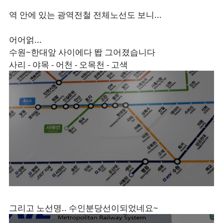
역 안에 있는 광역전철 전체노선도 보니...
어어얽...
수원~한대앞 사이에다 똽 그어졌습니다
사리 - 야목 - 어천 - 오목천 - 고색
그리고 노선명.. 수인분당선이되었네요~