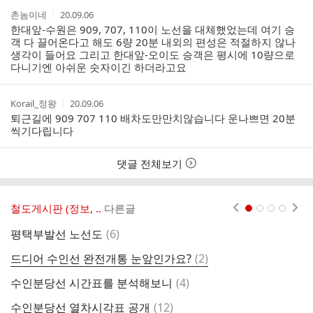
댓
작
작
촌놈이네
20.09.06
글
성
성
한대앞-수원은 909, 707, 110이 노선을 대체했었는데 여기 승
리
자
시
객 다 끌어온다고 해도 6량 20분 내외의 편성은 적절하지 않나
스
간
생각이 들어요 그리고 한대앞-오이도 승객은 평시에 10량으로
트
다니기엔 아쉬운 숫자이긴 하더라고요
작
작
Korail_정왕
20.09.06
성
성
퇴근길에 909 707 110 배차도만만치않습니다 운나쁘면 20분
자
시
씩기다립니다
간
댓글 전체보기
철도게시판 (정보, ..
다른글
현재페이지 1
2
3
4
댓
평택부발선 노선도
(
6
)
글
댓
드디어 수인선 완전개통 눈앞인가요?
(
2
)
국
글
댓
수인분당선 시간표를 분석해보니
(
4
)
글
댓
수인분당선 열차시각표 공개
(
12
)
구