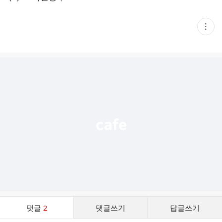
현
재
게
시
글
추
가
기
능
열
기
댓
댓글
2
댓글쓰기
답글쓰기
글