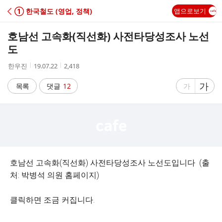
C
① 한국철도 (영업, 정책)
앱으로보기
A
호남선 고속화(직선화) 사전타당성조사 노선
F
도
작
작
조
한우진
19.07.22
2,418
E
성
성
회
자
시
수
글
가
글
목록
댓글
12
가
간
자
자
크
크
기
기
크
작
게
게
호남선 고속화(직선화) 사전타당성조사 노선도입니다 (출
처: 박병석 의원 홈페이지)
클릭하면 조금 커집니다.