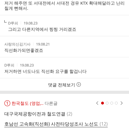
자
시
저거 해주면 또 서대전에서 서대전 경유 KTX 확대해달라고 난리
간
칠게 뻔해서.
작
작
D루피
19.08.23
성
성
그리고 다른지역에서 찡찡 거리겠죠
자
시
간
작
작
사랑의신김기사
19.08.21
성
성
직선화가되면좋겠죠
자
시
간
작
작
D루피
19.08.23
성
성
저거하면 너도나도 직선화 요구를 할겁니다
자
시
간
댓글 전체보기
① 한국철도 (영업,..
다른글
현재페이지 1
2
3
4
댓
대구국제공항이전과 철도연결
(
2
)
호
글
댓
호남선 고속화(직선화) 사전타당성조사 노선도
(
12
)
서
글