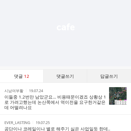
능
열
기
댓
댓글
12
댓글쓰기
답글쓰기
글
댓
작
작
시남여부활
19.07.24
글
성
성
이들중 1.2번만 남았군요... 비용때문이겠죠 상황상 1
리
자
시
로 가려고했는데 논산쪽에서 역이전을 요구한거같은
스
간
데 어떨려나요
트
작
작
EVER_LASTING
19.07.25
성
성
공단이나 코레일이나 별로 해주기 싫은 사업일듯 한데..