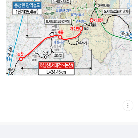
현
재
게
시
글
추
가
기