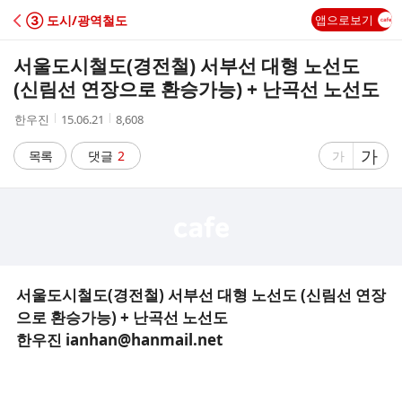
C
③ 도시/광역철도
앱으로보기
A
서울도시철도(경전철) 서부선 대형 노선도
F
(신림선 연장으로 환승가능) + 난곡선 노선도
작
작
조
한우진
15.06.21
8,608
E
성
성
회
자
시
수
글
가
글
목록
댓글
2
가
간
자
자
크
크
기
기
크
작
게
게
서울도시철도(경전철) 서부선 대형 노선도 (신림선 연장
으로 환승가능) + 난곡선 노선도
한우진 ianhan@hanmail.net