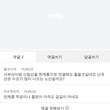
기
댓
댓글
2
댓글쓰기
답글쓰기
글
댓
작
작
불국사역
15.06.23
글
성
성
서부선이랑 신림선을 한계통으로 연결해도 좋을것같네요 난곡
리
자
시
선은 수요가 많이 나오는 노선일까요?
스
간
트
작
작
314 백석역
15.06.23
성
성
언제쯤 착공이나 할런지 아직도 갈길이 머네요
자
시
간
댓글 전체보기