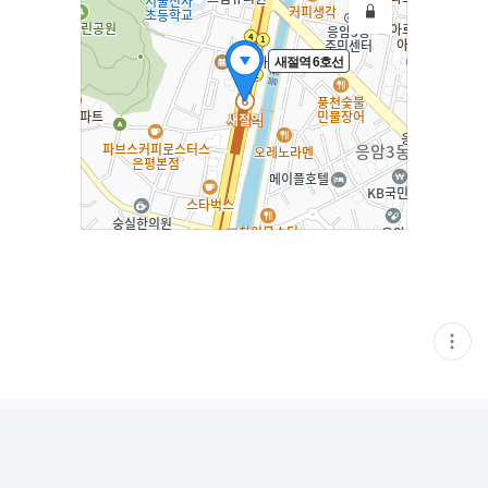
새절역 6호선
현
재
게
시
글
추
가
기
능
열