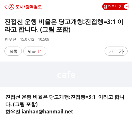
C
③ 도시/광역철도
앱으로보기
A
진접선 운행 비율은 당고개행:진접행=3:1 이
F
라고 합니다. (그림 포함)
작
작
조
한우진
15.07.12
10,509
E
성
성
회
자
시
수
글
가
글
목록
댓글
11
가
간
자
자
크
크
기
기
크
작
게
게
진접선 운행 비율은 당고개행:진접행=3:1 이라고 합니
다. (그림 포함)
한우진 ianhan@hanmail.net