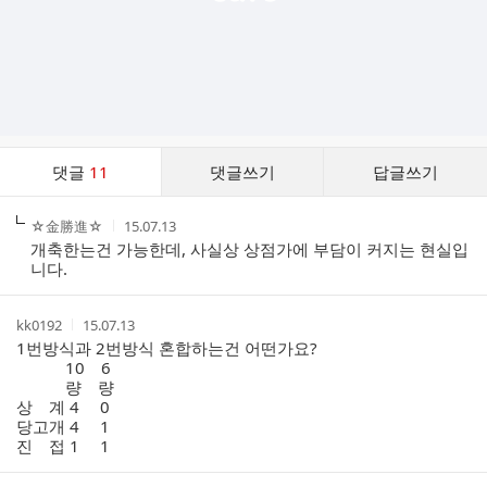
댓
댓글
11
댓글쓰기
답글쓰기
글
댓
작
작
☆金勝進☆
15.07.13
글
성
성
개축한는건 가능한데, 사실상 상점가에 부담이 커지는 현실입
리
자
시
니다.
스
간
트
작
작
kk0192
15.07.13
성
성
1번방식과 2번방식 혼합하는건 어떤가요?
자
시
10 6
간
량 량
상 계 4 0
당고개 4 1
진 접 1 1