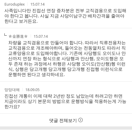
작
작
Euroduplex
15.07.14
성
성
사족입니다만 진접선 연장 증차분은 전부 교직겸용으로 도입해
자
시
야 한다고 봅니다. 사실 지금 사당이남구간 배차간격을 줄여야
간
한다고 보거든요.
작
작
☆金勝進☆
15.07.14
성
성
차량을 교직겸용으로 만들어야 합니다. 따라서 직류전용차는
자
시
교직겸용으로 개조해야하며, 들어오는 전동열차도 따라서 직
간
교류양용으로 도입해야합니다. 기존에 사당행도 오이도나 안
산까지 연장 하는 형식으로 사당행과 안산행, 오이도행은 모
두 존재 하는 과정에서 하행은 사당행 오이도(안산행)헹 이런
식, 상행은 당고개행 당고개행 당고개행 진접행 이런식으로
운행하면 된다고 생각하네요.
작
작
망망대해
18.09.05
성
성
진접선 개통이 이제 대략 2년반 정도 남았는데 하려고만 하면
자
시
지금이라도 상기 본문의 방법으로 운행방식을 적용하는게 가능
간
한가요?
댓글 전체보기