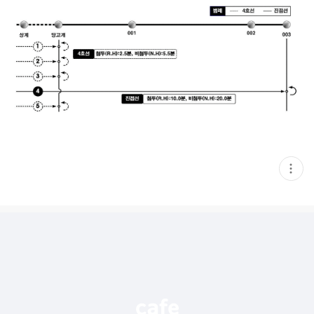
현
재
게
시
글
추
가
기
능
열
기