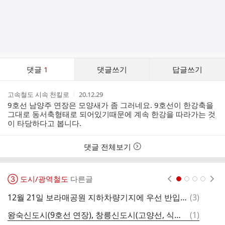
댓
댓글
1
댓글쓰기
답글쓰기
글
댓
작
작
고속철도 시속 천킬로
20.12.29
글
성
성
9호선 남양주 연장은 모양새가 좀 그러네요. 9호선이 한강축을
리
자
시
그대로 동서축형태로 되어있기때문에 계속 한강을 따라가는 것
스
간
이 타당하다고 봅니다.
트
댓글 전체보기
③ 도시/광역철도
다른글
현재페이지 1
2
3
4
댓
12월 21일 보라매공원 지하차량기지에 우선 반입된 신림선 전동차 2편성 (총 6량) 모습
(
3
)
수
글
댓
왕숙신도시(9호선 연장), 창릉신도시(고양선, 식사-고양시청-대곡 신교통) 노선도
(
1
)
서
글