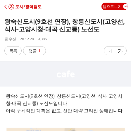
C
③ 도시/광역철도
앱으로보기
A
왕숙신도시(9호선 연장), 창릉신도시(고양선,
F
식사-고양시청-대곡 신교통) 노선도
작
작
조
한우진
20.12.29
9,386
E
성
성
회
자
시
수
글
가
글
목록
댓글
1
가
간
자
자
크
크
기
기
크
작
게
게
왕숙신도시(9호선 연장), 창릉신도시(고양선, 식사-고양시
청-대곡 신교통) 노선도입니다.
아직 구체적인 계획은 없고, 선만 대략 그려진 상태입니다.