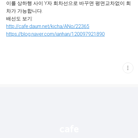
이를 상하행 사이 Y자 회차선으로 바꾸면 평면교차없이 회
차가 가능합니다.
배선도 보기:
http://cafe.daum.net/kicha/ANo/22365
https://blog.naver.com/ianhan/120097921890
현
재
게
시
글
추
가
기
능
열
기