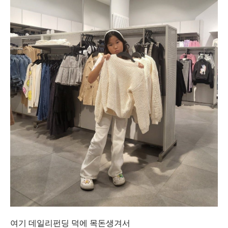
여기 데일리펀딩 덕에 목돈생겨서