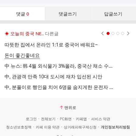
댓
댓글
0
댓글쓰기
답글쓰기
글
댓
글
◈ 오늘의 중국 NE..
다른글
현재페이지 1
2
3
4
리
스
따뜻한 집에서 온라인 1:1로 중국어 배워요~
중
트
돈이 좋긴좋네요
구
中 뉴스: 韩 4월 외식물가 3%올라, 중국산 채소 수입 대폭 증가
中
中, 관광객 만족 10대 도시에 재차 입선된 시안
중
中, 분풀이로 행인을 치어 6명을 숨지게한 운전자 사행 집행
맨위로
로그인
전체보기
PC화면
카페앱
서비스 약관
청소년보호정책
카페 이용 약관
상거래피해구제신청
개인정보처리방침