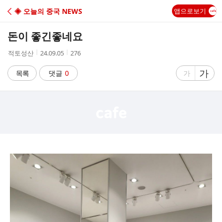
C
◈ 오늘의 중국 NEWS
앱으로보기
A
돈이 좋긴좋네요
F
작
작
조
적토성산
24.09.05
276
성
성
회
E
자
시
수
글
가
글
목록
댓글
0
가
간
자
자
크
크
기
기
크
작
게
게