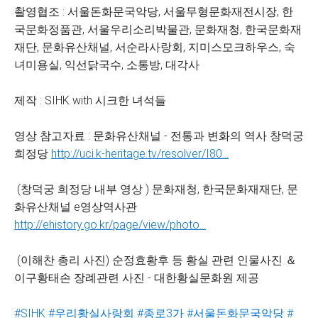
촬영협조 : 서울돈화문국악당, 서울무형문화재전시장, 한
국문화정품관, 서울우리소리박물관, 문화재청, 한국문화재
재단, 문화유산채널, 서순라사랑회, 지미스모크하우스, 숙
녀미용실, 익선닭국수, 소통방, 대각사
제작 : SIHK with 시크한 녀석들
영상 참고자료 : 문화유산채널 - 전통과 변화의 역사 창덕궁
희정당
http://uci.k-heritage.tv/resolver/I80...
(창덕궁 희정당 내부 영상 ) 문화재청, 한국문화재재단, 문
화유산채널 e영상역사관
http://ehistory.go.kr/page/view/photo...
(이해찬 총리 사진) 순정효황후 등 황실 관련 인물사진 ＆
이구황태손 장례관련 사진 - 대한황실문화원 제공
#SIHK
#우리황실사랑회
#종로3가​​​
#서울돈화문국악당​​​
#