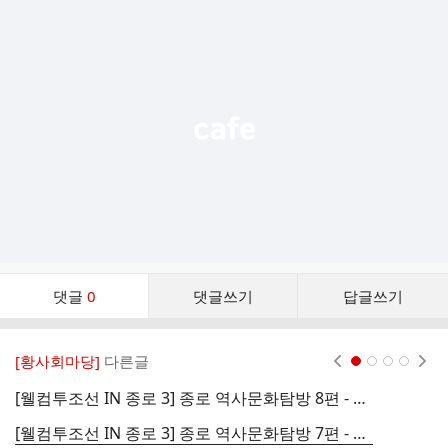
추
가
기
능
열
기
댓
댓글
0
댓글쓰기
답글쓰기
글
댓
글
[황사회마당]
다른글
현재페이지 1
2
3
4
리
스
[웰컴투조선 IN 종로 3] 종로 역사문화탐방 8편 - 조선왕조의 심장 종묘
트
[웰컴투조선 IN 종로 3] 종로 역사문화탐방 7편 - 창덕궁