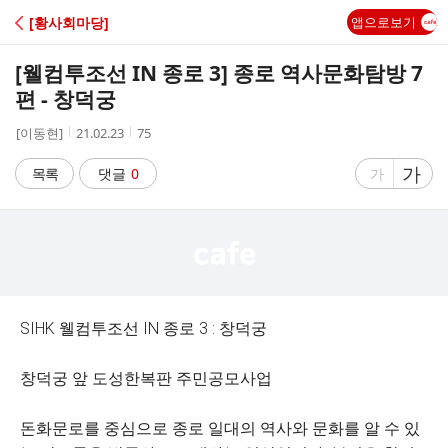
C
[황사회마당]
앱으로보기
A
[웰컴투조선 IN 종로 3] 종로 역사문화탐방 7
F
편 - 창덕궁
작
작
조
[이동현]
21.02.23
75
E
성
성
회
자
시
수
글
가
글
목록
댓글
0
가
간
자
자
크
크
기
기
크
작
게
게
SIHK 웰컴투조선 IN 종로 3 : 창덕궁
창덕궁 앞 도성한복판 주민공모사업
돈화문로를 중심으로 종로 일대의 역사와 문화를 알 수 있