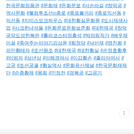
한국문화정품관​​​
#문화재​​​
#돈화문로​​​
#서순라길​​​
#창덕궁​​​
#
역사문화​​​​​​
#웰컴투조선in종로​​​​
#종로볼거리​​​
#종로익선동​​​
#
익선동​​​
#지미스모크하우스​​​
#대한황실문화원​​​
#도시재생사
업​​​
#시크한녀석들​​​
#돈화문로문화보존회​​​
#대한제국​​​
#창덕
궁앞도성한복판​​​
#롤러코스터정흥석​​​
#박의림작가​​​
#배우채
이설​​​
#죽여주는이야기김상윤​​
#희정당
#낙선재
#영친왕
#
의민황태자
#조선왕조
#대한제국
#대한황실
#순정효황후
#이방자
#삼년상
#이해경여사
#이갑황손
#줄리아여사
#
고궁
#조선궁궐
#황실역사
#문화유산채널
#한국문화재재
단
#순종황제
#융희
#인정전
#경복궁
#고공기
현
재
게
시
글