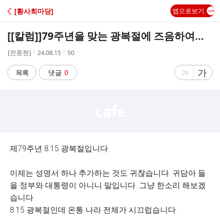
C
[황사회마당]
앱으로보기
A
[[칼럼]]
79주년을 맞는 광복절에 즈음하여...
F
작
작
조
[전종현]
24.08.15
50
성
성
회
E
자
시
수
글
가
글
목록
댓글
0
가
간
자
자
크
크
기
기
크
작
게
게
제79주년 8.15 광복절입니다.
이제는 성명서 하나 추가하는 것도 귀찮습니다. 귀담아 들
을 정부와 대통령이 아니니 말입니다. 그냥 한소리 해보겠
습니다.
8.15 광복절인데 온통 나라 전체가 시끄럽습니다.