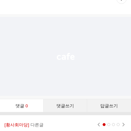
재
게
시
글
추
가
기
능
열
기
댓
댓글
0
댓글쓰기
답글쓰기
글
댓
글
[황사회마당]
다른글
현재페이지 1
2
3
4
리