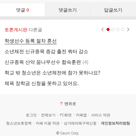
댓
댓글
0
댓글쓰기
답글쓰기
글
댓
글
토론게시판
다른글
현재페이지 1
2
3
4
리
스
학생선수 등록 절차 혼선
나
트
소년체전 신규종목 증감 출전 쿼터 감소
최
댓
신규종목 산악 꿈나무선수 합숙훈련
(
4
)
제
글
학교 밖 청소년은 소년체전에 참가 못하나요?
클
체육 장학금 신청을 못하고 있어요.
맨위로
로그인
전체보기
PC화면
카페앱
서비스 약관
청소년보호정책
카페 이용 약관
상거래피해구제신청
개인정보처리방침
©
Daum Corp.