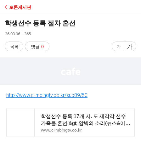
C
토론게시판
A
학생선수 등록 절차 혼선
F
작
조
26.03.06
365
성
회
E
시
수
글
가
글
목록
댓글
0
가
간
자
자
크
크
기
기
크
작
게
게
http://www.climbingtv.co.kr/sub09/50
학생선수 등록 17개 시. 도 제각각 선수
가족들 혼선 &gt; 암벽의 소리(뉴스&이
슈) - 전국클라이밍TV
www.climbingtv.co.kr