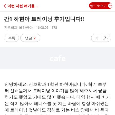
C
이런 저런 얘기들...
앱으로보기
A
간1 하현아 트레이닝 후기입니다!!
F
작
작
조
간호학과 16 하현아
16.08.06
178
성
성
회
E
자
시
수
글
가
글
목록
댓글
2
가
간
자
자
크
크
기
기
크
작
게
게
안녕하세요. 간호학과 1학년 하현아입니다. 학기 초부
터 선배들께서 트레이닝 이야기를 많이 해주셔서 궁금
하기도 했었고 기대도 많이 했습니다. 테임 행사 때 비가
온 적이 많아서 테니스를 못 치는 바람에 항상 아쉬웠는
데 트레이닝 첫날에도 김해로 가는 버스 안에서 비 온다