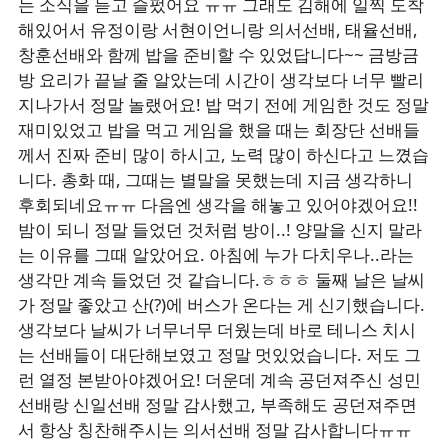
는 소식을 듣고 슬펐어요 ㅠㅠ 그래도 김해에 일찍 도착
해있어서 유정이랑 서현이언니랑 의서선배, 태율선배,
창훈선배와 함께 밥을 준비할 수 있었답니다~~ 금방금
방 요리가 끝날 줄 알았는데 시간이 생각보다 너무 빨리
지나가서 정말 놀랬어요! 밥 먹기 전에 게임한 것도 정말
재미있었고 밥을 먹고 게임을 했을 때는 회장단 선배들
께서 진짜 준비 많이 하시고, 노력 많이 하신다고 느꼈습
니다. 총화 때, 그때는 별말을 못했는데 지금 생각하니
후회되네요ㅠㅠ 다음엔 생각을 해놓고 있어야겠어요!!
밤이 되니 정말 들었던 것처럼 방이..! 양말을 신지 말라
는 이유를 그때 알았어요. 아침에 누가 다치우나..라는
생각만 계속 들었던 것 같습니다.ㅎㅎㅎ 둘째 날은 날씨
가 정말 좋았고 산(?)에 버스가 온다는 게 신기했습니다.
생각보다 날씨가 너무너무 더웠는데 바로 테니스 치시
는 선배들이 대단해보였고 정말 멋있었습니다. 저도 그
런 열정 본받아야겠어요! 더운데 계속 공던져주신 성민
선배랑 신일선배 정말 감사했고, 부족해도 공던져주면
서 항상 칭찬해주시는 의서선배 정말 감사합니다ㅠㅠ