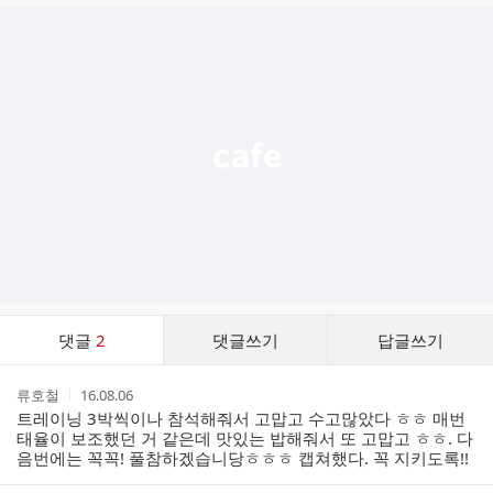
글
추
가
기
능
열
기
댓
댓글
2
댓글쓰기
답글쓰기
글
댓
작
작
류호철
16.08.06
글
성
성
트레이닝 3박씩이나 참석해줘서 고맙고 수고많았다 ㅎㅎ 매번
리
자
시
태율이 보조했던 거 같은데 맛있는 밥해줘서 또 고맙고 ㅎㅎ. 다
스
간
음번에는 꼭꼭! 풀참하겠습니당ㅎㅎㅎ 캡쳐했다. 꼭 지키도록!!
트