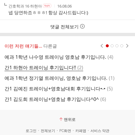
작
작
작
간호학과 16 하현아
16.08.06
작
성
성
성
성
넵 당연하죠ㅎㅎㅎ! 항상 감사드립니다:)
자
자
시
자
본
간
인
댓글 전체보기
여
부
이런 저런 얘기들...
다른글
현재페이지 1
2
3
4
댓
예과 1학년 나수영 트레이닝 영호남 후기입니다.
(
4
)
글
댓
간1 하현아 트레이닝 후기입니다!!
(
2
)
예
글
댓
예과 1학년 정기열 트레이닝, 영호남 후기입니다.
(
1
)
하
글
댓
간1 김예진 트레이닝+영호남대회 후기입니다•-•
(
5
)
서
글
댓
간1 김도희 트레이닝+영호남 후기입니다^0^
(
6
)
겨
글
맨위로
로그인
전체보기
PC화면
카페앱
서비스 약관