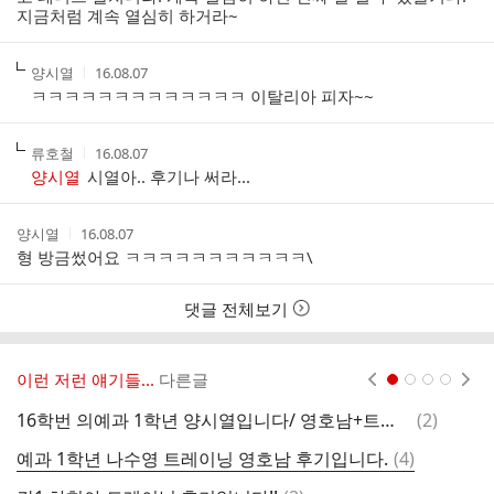
지금처럼 계속 열심히 하거라~
작
작
양시열
16.08.07
성
성
ㅋㅋㅋㅋㅋㅋㅋㅋㅋㅋㅋㅋㅋ 이탈리아 피자~~
자
시
간
작
작
류호철
16.08.07
성
성
양시열
시열아.. 후기나 써라...
자
시
간
작
작
양시열
16.08.07
성
성
형 방금썼어요 ㅋㅋㅋㅋㅋㅋㅋㅋㅋㅋㅋ\
자
시
간
댓글 전체보기
이런 저런 얘기들...
다른글
현재페이지 1
2
3
4
댓
16학번 의예과 1학년 양시열입니다/ 영호남+트레이닝 후기입니다
(
2
)
간
글
댓
예과 1학년 나수영 트레이닝 영호남 후기입니다.
(
4
)
글