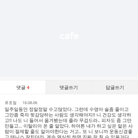
가
기
능
열
기
댓
댓글
4
댓글쓰기
답글쓰기
글
댓
작
작
류호철
16.08.06
글
성
성
일주일동안 정말정말 수고많았다. 그런데 수영아 술좀 줄이고
리
자
시
그만좀 죽자 뒷감당하는 사람도 생각해야지!! 니 건강도 생각하
스
간
고!! 나도 니 들어서 옮겨봤는데 졸라 무겁드라.. 피자도 좀 그만
트
만들고... 이탈리아 온 줄 알았다. 하여튼 내가 하고 싶은 말은 사
람이 절제할 줄도 알아야한다는 거고.. 또 니 보니까 운동신경좋
고 테니스 잘치더라. 계속 열심히 하면 진짜 잘 칠 수 있을거다.