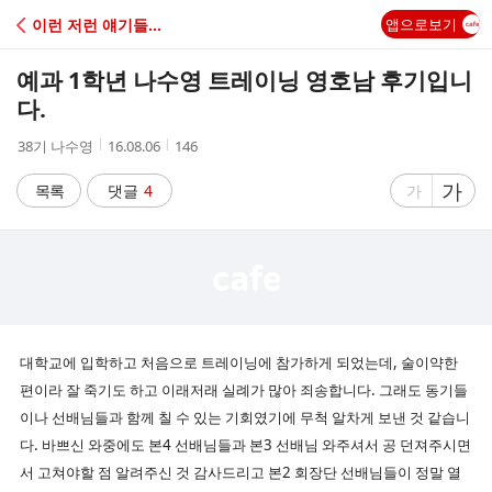
C
이런 저런 얘기들...
앱으로보기
A
예과 1학년 나수영 트레이닝 영호남 후기입니
F
다.
작
작
조
38기 나수영
16.08.06
146
E
성
성
회
자
시
수
글
가
글
목록
댓글
4
가
간
자
자
크
크
기
기
크
작
게
게
대학교에 입학하고 처음으로 트레이닝에 참가하게 되었는데, 술이약한
편이라 잘 죽기도 하고 이래저래 실례가 많아 죄송합니다. 그래도 동기들
이나 선배님들과 함께 칠 수 있는 기회였기에 무척 알차게 보낸 것 같습니
다. 바쁘신 와중에도 본4 선배님들과 본3 선배님 와주셔서 공 던져주시면
서 고쳐야할 점 알려주신 것 감사드리고 본2 회장단 선배님들이 정말 열