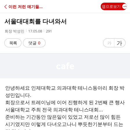
C
이런 저런 얘기들...
앱으로보기
A
서울대대회를 다녀와서
F
작
작
조
회장 박성민
17.05.08
291
성
성
회
E
자
시
수
글
가
글
목록
댓글
0
가
간
자
자
크
크
기
기
크
작
게
게
안녕하세요 인제대학교 의과대학 테니스동아리 회장 박
성민입니다.
회장으로서 트레이닝에 이어 진행하게 된 2번째 큰 행사
서울대학교 주최 전국 의과대학 테니스대회...
준비하는 기간동안 많은일이 있었고 저로선 많이 힘든
시기였지만 이렇게 다녀오고나니 뿌듯한기분부터 드는