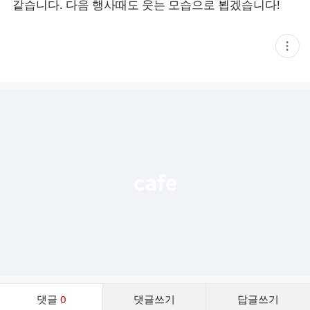
같습니다. 다음 행사때도 웃는 모습으로 뵙겠습니다!
현
재
게
시
글
추
가
기
능
열
기
댓
댓글
0
댓글쓰기
답글쓰기
글