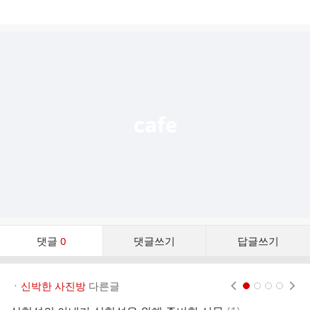
게
시
글
추
가
기
능
열
기
댓
댓글
0
댓글쓰기
답글쓰기
글
댓
글
ㆍ신박한 사진방
다른글
현재페이지 1
2
3
4
리
스