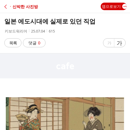
C
ㆍ신박한 사진방
앱으로보기
A
일본 에도시대에 실제로 있던 직업
F
작
작
조
키보드워리어
25.07.04
615
성
성
회
E
자
시
수
글
가
글
목록
댓글
0
가
간
자
자
크
크
기
기
크
작
게
게