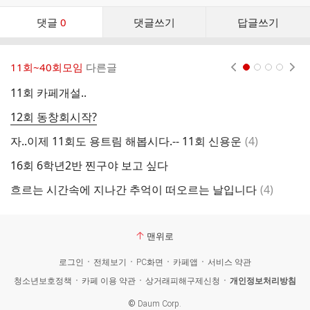
댓
댓글
0
댓글쓰기
답글쓰기
글
댓
글
11회~40회모임
다른글
현재페이지 1
2
3
4
리
스
11회 카페개설..
반
트
12회 동창회시작?
1
댓
자..이제 11회도 용트림 해봅시다.-- 11회 신용운
(
4
)
1
글
16회 6학년2반 찐구야 보고 싶다
1
댓
흐르는 시간속에 지나간 추억이 떠오르는 날입니다
(
4
)
1
글
맨위로
로그인
전체보기
PC화면
카페앱
서비스 약관
청소년보호정책
카페 이용 약관
상거래피해구제신청
개인정보처리방침
©
Daum Corp.