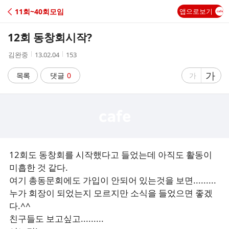
C
11회~40회모임
앱으로보기
A
12회 동창회시작?
F
작
작
조
김완중
13.02.04
153
성
성
회
E
자
시
수
글
가
글
목록
댓글
0
가
간
자
자
크
크
기
기
크
작
게
게
12회도 동창회를 시작했다고 들었는데 아직도 활동이
미흡한 것 같다.
여기 총동문회에도 가입이 안되어 있는것을 보면.........
누가 회장이 되었는지 모르지만 소식을 들었으면 좋겠
다.^^
친구들도 보고싶고.........