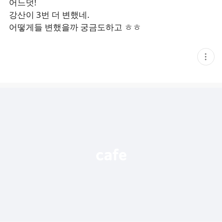
어느덧!
강산이 3번 더 변했네.
어떻게들 변했을까 궁금도하고 ㅎㅎ
현
재
게
시
글
추
가
기
능
열
기