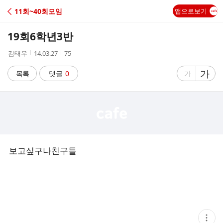
C
11회~40회모임
앱으로보기
A
19회6학년3반
F
작
작
조
김태우
14.03.27
75
성
성
회
E
자
시
수
글
가
글
목록
댓글
0
가
간
자
자
크
크
기
기
크
작
게
게
보고싶구나친구들
현