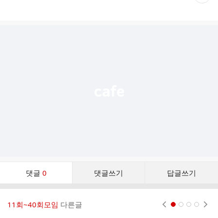
재
게
시
글
추
가
기
능
열
기
댓
댓글
0
댓글쓰기
답글쓰기
글
댓
글
11회~40회모임
다른글
현재페이지 1
2
3
4
리