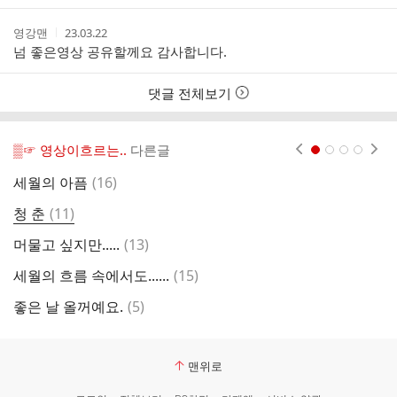
작
작
영강맨
23.03.22
성
성
넘 좋은영상 공유할께요 감사합니다.
자
시
간
댓글 전체보기
▒☞ 영상이흐르는..
다른글
현재페이지 1
2
3
4
댓
세월의 아픔
(
16
)
봄
글
댓
청 춘
(
11
)
부
글
댓
머물고 싶지만.....
(
13
)
추
글
댓
세월의 흐름 속에서도......
(
15
)
이
글
댓
좋은 날 올꺼예요.
(
5
)
지
글
맨위로