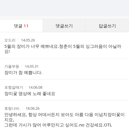
댓
댓글
11
댓글쓰기
답글쓰기
글
댓
작
작
오드리
14.05.26
글
성
성
5월의 장미가 너무 예쁘네요.청춘이 5월의 싱그러움이 아닐까
리
자
시
요!
스
간
트
작
작
가을부동
14.05.31
성
성
장미가 참 예쁩니다.
자
시
간
작
작
포항갈매기
14.06.08
성
성
장미곷 영상에 노래 좋네요
자
시
간
작
작
호랑나비.
18.06.26
성
성
안녕하세요, 항상 어데서든지 보아도 아름 다움 이넘치장미꽃이
자
시
지요,
간
그런데 가시가 많어 어루만지고 싶어도.no 건강세요.OTL