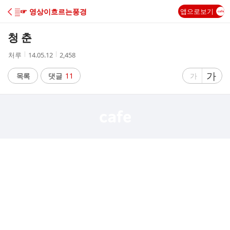
C
▒☞ 영상이흐르는풍경
앱으로보기
A
청 춘
F
작
작
조
처루
14.05.12
2,458
성
성
회
E
자
시
수
글
가
글
목록
댓글
11
가
간
자
자
크
크
기
기
크
작
게
게