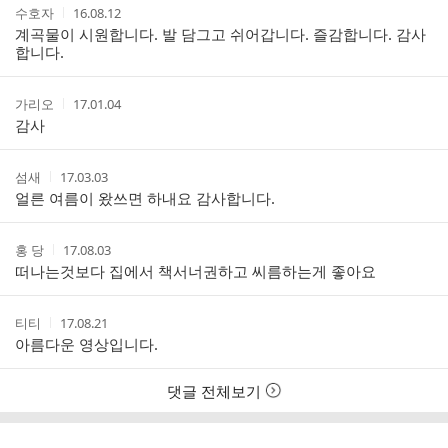
작
작
수호자
16.08.12
글
성
성
계곡물이 시원합니다. 발 담그고 쉬어갑니다. 즐감합니다. 감사
리
자
시
합니다.
스
간
트
작
작
가리오
17.01.04
성
성
감사
자
시
간
작
작
섬새
17.03.03
성
성
얼른 여름이 왔쓰면 하내요 감사합니다.
자
시
간
작
작
홍 당
17.08.03
성
성
떠나는것보다 집에서 책서너권하고 씨름하는게 좋아요
자
시
간
작
작
티티
17.08.21
성
성
아름다운 영상입니다.
자
시
간
댓글 전체보기