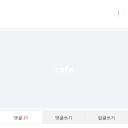
현
재
게
시
글
추
가
기
능
열
기
댓
댓글
21
댓글쓰기
답글쓰기
글
댓