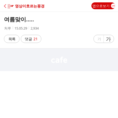
C
▒☞ 영상이흐르는풍경
앱으로보기
A
여름맞이.....
F
작
작
조
처루
15.05.29
2,934
성
성
회
E
자
시
수
글
가
글
목록
댓글
21
가
간
자
자
크
크
기
기
크
작
게
게