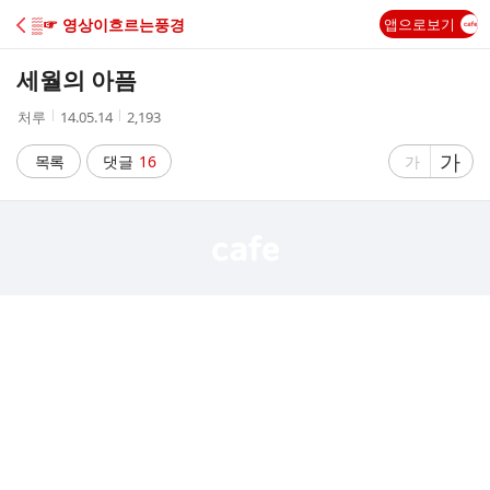
C
▒☞ 영상이흐르는풍경
앱으로보기
A
세월의 아픔
F
작
작
조
처루
14.05.14
2,193
성
성
회
E
자
시
수
글
가
글
목록
댓글
16
가
간
자
자
크
크
기
기
크
작
게
게