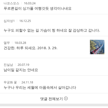
작
작
나코스모스
16.03.24
글
성
성
푸르른길이 싱가폴 여행갓듯 생각이나내요
리
자
시
스
간
트
작
작
십자성1
16.12.25
성
성
자
시
누구도 피할수 없는 길 가슴이 찡 하네요 잘 감상하고 갑니다.
간
작
작
열무
18.03.28
성
성
건강한. 하루 되새요. 2018. 3. 29.
자
시
간
작
작
진실남
20.07.19
성
성
남이일 같지는 안네요
자
시
간
작
작
무궁화 꽃
24.11.18
성
성
누구나 우리는 세월에 아픔속에서 살아갑니다
자
시
간
댓글 전체보기