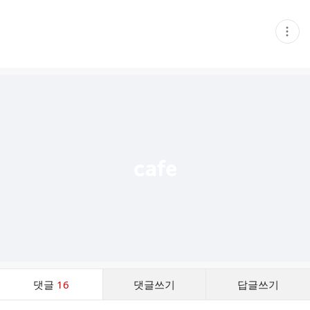
현
재
게
시
글
추
가
기
능
열
기
댓
댓글
16
댓글쓰기
답글쓰기
글
댓