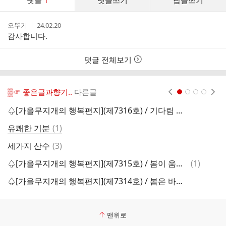
댓글
1
댓글쓰기
답글쓰기
글
댓
작
작
오뚜기
24.02.20
글
성
성
감사합니다.
리
자
시
스
간
트
댓글 전체보기
▒☞ 좋은글과향기..
다른글
현재페이지 1
2
3
4
♤[가을무지개의 행복편지](제7316호) / 기다림 속의 봄[2024.02.21]♤
댓
유쾌한 기분
(
1
)

글
댓
세가지 산수
(
3
)
봄
글
댓
♤[가을무지개의 행복편지](제7315호) / 봄이 움트는 소리[2024.02.20]♤
(
1
)
글
♤[가을무지개의 행복편지](제7314호) / 봄은 바다에서[2024.02.19]♤
오
맨위로