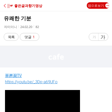
C
▒☞ 좋은글과향기영상
앱으로보기
A
유쾌한 기분
F
작
작
조
자미이니
24.02.20
82
성
성
회
E
자
시
수
글
가
글
목록
댓글
1
가
간
자
자
크
크
기
기
크
작
게
게
푸른꿈TV
https://youtu.be/_3Dp-a69UFo