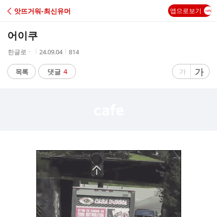
C
앗뜨거워-최신유머
앱으로보기
A
어이쿠
F
작
작
조
한글로ㆍ
24.09.04
814
성
성
회
E
자
시
수
글
가
글
목록
댓글
4
가
간
자
자
크
크
기
기
크
작
게
게