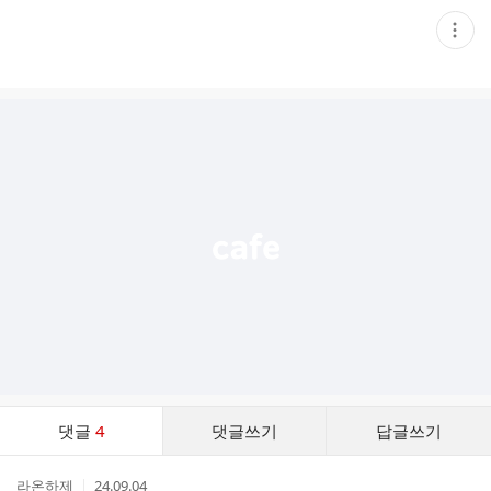
현
재
게
시
글
추
가
기
능
열
기
댓
댓글
4
댓글쓰기
답글쓰기
글
댓
작
작
라온하제
24.09.04
글