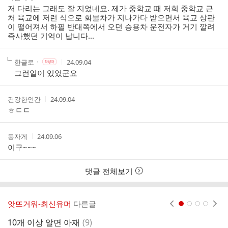
성
성
저 다리는 그래도 잘 지었네요. 제가 중학교 때 저희 중학교 근
리
자
시
처 육교에 저런 식으로 화물차가 지나가다 받으면서 육교 상판
스
간
이 떨어져서 하필 반대쪽에서 오던 승용차 운전자가 거기 깔려
트
즉사했던 기억이 납니다...
작
작
작
한글로ㆍ
24.09.04
작
성
성
성
성
그런일이 있었군요
자
자
시
자
본
간
인
작
작
건강한인간
24.09.04
여
성
성
ㅎㄷㄷ
부
자
시
간
작
작
동자게
24.09.06
성
성
이구~~~
자
시
간
댓글 전체보기
앗뜨거워-최신유머
다른글
현재페이지 1
2
3
4
댓
10개 이상 알면 아재
(
9
)