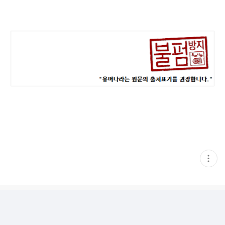
현
재
게
시
글
추
가
기
능