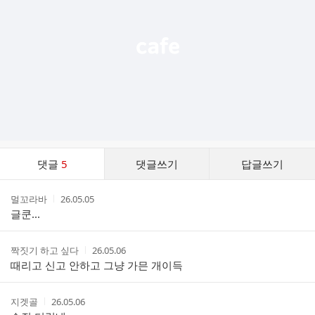
열
기
댓
댓글
5
댓글쓰기
답글쓰기
글
댓
작
작
멀꼬라바
26.05.05
글
성
성
글쿤...
리
자
시
스
간
트
작
작
짝짓기 하고 싶다
26.05.06
성
성
때리고 신고 안하고 그냥 가믄 개이득
자
시
간
작
작
지겟골
26.05.06
성
성