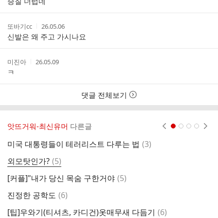
승질 더럽네
자
시
간
작
작
또바기cc
26.05.06
성
성
신발은 왜 주고 가시나요
자
시
간
작
작
미진아
26.05.09
성
성
ㅋ
자
시
간
댓글 전체보기
앗뜨거워-최신유머
다른글
현재페이지 1
2
3
4
댓
미국 대통령들이 테러리스트 다루는 법
(
3
)
[
글
댓
외모탓인가?
(
5
)
전
글
댓
[커플]"내가 당신 목숨 구한거야
(
5
)
주
글
댓
진정한 공학도
(
6
)
자
글
댓
[팁]우와기(티셔츠, 카디건)옷매무새 다듬기
(
6
)
⚠