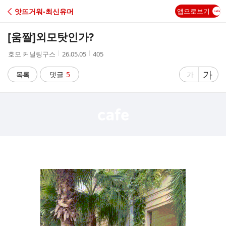
C
앗뜨거워-최신유머
앱으로보기
A
[움짤]
외모탓인가?
F
작
작
조
호모 커닐링구스
26.05.05
405
성
성
회
E
자
시
수
글
가
글
목록
댓글
5
가
간
자
자
크
크
기
기
크
작
게
게