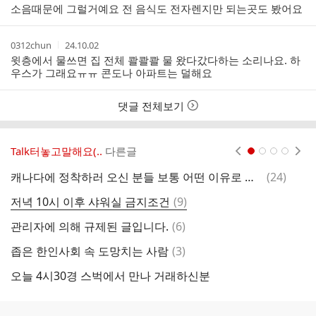
성
성
소음때문에 그럴거예요 전 음식도 전자렌지만 되는곳도 봤어요
자
시
간
작
작
0312chun
24.10.02
성
성
윗층에서 물쓰면 집 전체 콸콸콸 물 왔다갔다하는 소리나요. 하
자
시
우스가 그래요ㅠㅠ 콘도나 아파트는 덜해요
간
댓글 전체보기
Talk터놓고말해요(..
다른글
현재페이지 1
2
3
4
댓
캐나다에 정착하러 오신 분들 보통 어떤 이유로 오세요?
(
24
)
최
글
댓
저녁 10시 이후 샤워실 금지조건
(
9
)
글
댓
관리자에 의해 규제된 글입니다.
(
6
)
글
댓
좁은 한인사회 속 도망치는 사람
(
3
)
1
글
오늘 4시30경 스벅에서 만나 거래하신분