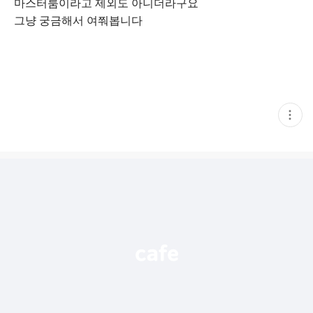
마스터룸이라고 제외도 아니더라구요
그냥 궁금해서 여쭤봅니다
현
재
게
시
글
추
가
기
능
열
기