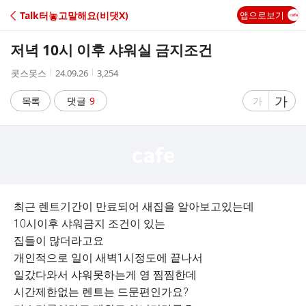
C
Talk터놓고말해요(비댓X)
앱으로보기
A
저녁 10시 이후 샤워실 금지조건
F
작
작
조
콧스못스
24.09.26
3,254
성
성
회
E
자
시
수
글
가
글
목록
댓글
9
가
간
자
자
크
크
기
기
크
작
게
게
최근 렌트기간이 만료되어 새집을 알아보고있는데
10시이후 샤워금지 조건이 있는
집들이 많더라고요
개인적으로 일이 새벽1시정도에 끝나서
일갔다와서 샤워못하는게 영 찜찜한데
시간제한없는 렌트는 드문편인가요?