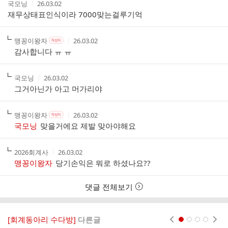
작
작
국모닝
26.03.02
글
성
성
재무상태표인식이라 7000맞는걸루기억
리
자
시
스
간
트
작
작
작
맹꽁이왕자
26.03.02
작
성
성
성
성
감사합니다 ㅠ ㅠ
자
자
시
자
본
간
인
작
작
국모닝
26.03.02
여
성
성
그거아닌가 아고 머가리야
부
자
시
간
작
작
작
맹꽁이왕자
26.03.02
작
성
성
성
성
국모닝
맞을거에요 제발 맞아야해요
자
자
시
자
본
간
인
작
작
2026회계사
26.03.02
여
성
성
맹꽁이왕자
당기손익은 뭐로 하셨나요??
부
자
시
간
댓글 전체보기
[회계동아리 수다방]
다른글
현재페이지 1
2
3
4