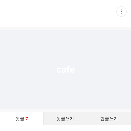
현
재
게
시
글
추
가
기
능
열
기
댓
댓글
7
댓글쓰기
답글쓰기
글
댓