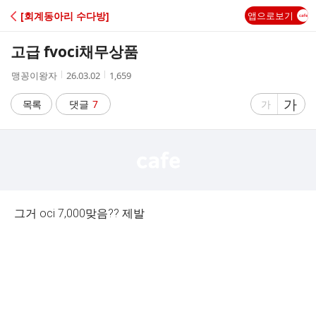
C
[회계동아리 수다방]
앱으로보기
A
고급 fvoci채무상품
F
작
작
조
맹꽁이왕자
26.03.02
1,659
성
성
회
E
자
시
수
글
가
글
목록
댓글
7
가
간
자
자
크
크
기
기
크
작
게
게
그거 oci 7,000맞음?? 제발