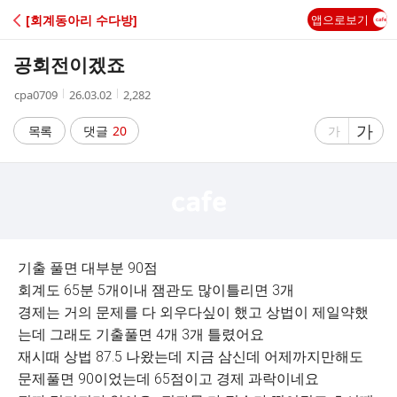
C
[회계동아리 수다방]
앱으로보기
A
공회전이겠죠
F
작
작
조
cpa0709
26.03.02
2,282
성
성
회
E
자
시
수
글
가
글
목록
댓글
20
가
간
자
자
크
크
기
기
크
작
게
게
기출 풀면 대부분 90점
회계도 65분 5개이내 잼관도 많이틀리면 3개
경제는 거의 문제를 다 외우다싶이 했고 상법이 제일약했
는데 그래도 기출풀면 4개 3개 틀렸어요
재시때 상법 87.5 나왔는데 지금 삼신데 어제까지만해도
문제풀면 90이었는데 65점이고 경제 과락이네요