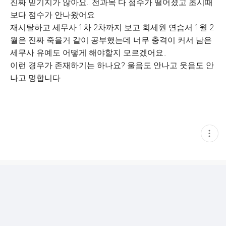
진짜 믿기지가 않아요.. 전과목 다 점수가 떨어졌고 초시때
보다 점수가 안나왔어요
재시탈하고 세무사 1차 2차까지 보고 회세원 연습서 1월 2
월은 진짜 죽을거 같이 공부했는데 너무 충격이 커서 남은
세무사 유예도 어떻게 해야할지 모르겠어요..
이런 경우가 존재하기는 하나요? 울음도 안나고 웃음도 안
나고 멍합니다
현
재
게
시
글
추
가
기
능
열
기