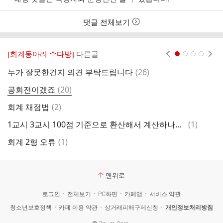
댓글 전체보기
[회계동아리 수다방]
다른글
현재페이지 1
2
3
4
댓
누가 잘못한건지 의견 부탁드립니다
(
26
)
초
글
댓
공회전이겠죠
(
20
)
기
글
댓
회계 채점법
(
2
)
글
댓
1교시 3교시 100점 기준으로 환산해서 계산하나요?
(
1
)
3
글
댓
회계 2형 오류
(
1
)
그
글
맨위로
로그인
전체보기
PC화면
카페앱
서비스 약관
청소년보호정책
카페 이용 약관
상거래피해구제신청
개인정보처리방침